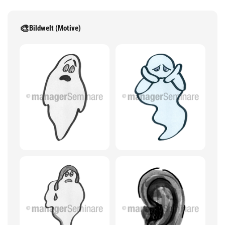
🎨
Bildwelt (Motive)