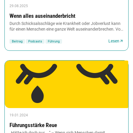
29.08.2025
Wenn alles auseinanderbricht
Durch Schicksalsschläge wie Krankheit oder Jobverlust kann
für einen Menschen eine ganze Welt auseinanderbrechen. Vor
allem wenn dadurch wichtige Lebensziele...
Lesen
Beitrag
Podcasts
Führung
19.01.2024
Führungsstärke Reue
„Hätte ich doch nur ...“ – Wenn sich Menschen damit