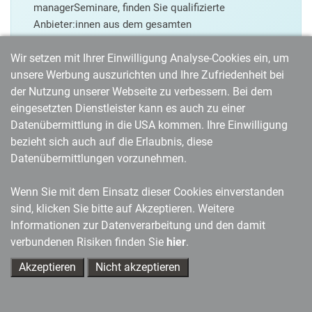
managerSeminare, finden Sie qualifizierte
Anbieter:innen aus dem gesamten
deutschsprachigen Raum.
Wir setzen mit Ihrer Einwilligung Analyse-Cookies ein, um
unsere Werbung auszurichten und Ihre Zufriedenheit bei
Seminare auf Seminarmarkt.de finden
der Nutzung unserer Webseite zu verbessern. Bei dem
eingesetzten Dienstleister kann es auch zu einer
Datenübermittlung in die USA kommen. Ihre Einwilligung
bezieht sich auch auf die Erlaubnis, diese
Datenübermittlungen vorzunehmen.
News aus der Weiterbildungswelt in Ihrem Postfach: Unser
Newsletter
Wenn Sie mit dem Einsatz dieser Cookies einverstanden
sind, klicken Sie bitte auf Akzeptieren. Weitere
Weiter
Informationen zur Datenverarbeitung und den damit
verbundenen Risiken finden Sie
hier
.
Akzeptieren
Nicht akzeptieren
Führung
Ihre Ansprechpartner
managerSeminare Magazin