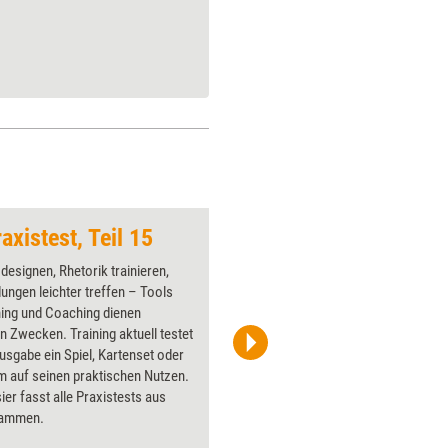
axistest, Teil 15
Trainingstools im Pr
 designen, Rhetorik trainieren,
In jeder 
ungen leichter treffen – Tools
Tools unt
ning und Coaching dienen
Coachs in
gen Zwecken. Training aktuell testet
Trainings
Ausgabe ein Spiel, Kartenset oder
Kartenset
 auf seinen praktischen Nutzen.
praktisch
er fasst alle Praxistests aus
bewertet.
sammen.
Praxistest
Testerge