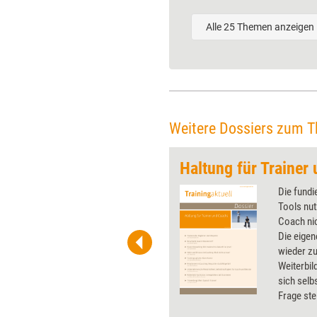
Alle 25 Themen anzeigen
Weitere Dossiers zum 
Selbstentwicklung für Weiterbildungsprofis
Haltung für Trainer
en Trainerinnen, Beratern und
Die fundi
t es nicht nur ein Anliegen,
Tools nut
und Klientinnen bei deren
Coach nic
ng zu begleiten. Auch das eigene
Die eigen
 liegt ihnen am Herzen. Doch wo
wieder zu
r Weiterbildungsprofis die
Weiterbi
en Hebel, um ihr volles Potenzial
sich selb
öpfen? Wie können sie eine
Frage ste
he Transformation einleiten?
verwehrt 