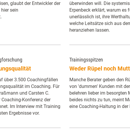
en, glaubt der Entwickler der
überwinden will. Die systemis
hier sein
Erpenbeck erklärt, warum es 
.
unerlässlich ist, ihre Werthalt
welche Leitsätze sich aus d
heranziehen lassen.
gforschung
Trainingsspitzen
ungsqualität
Weder Rüpel noch Mutt
uf über 3.500 Coachingfällen
Manche Berater geben den Rü
ungsqualität im Coaching. Für
von 'dummen' Kunden mit der
Graßmann und Carsten C.
belehren lieber im besorgten
r Coaching-Konferenz der
beides nichts zu tun, meint M
net. Im Interview mit Training
eine Coaching-Haltung in der
gsten Ergebnisse vor.