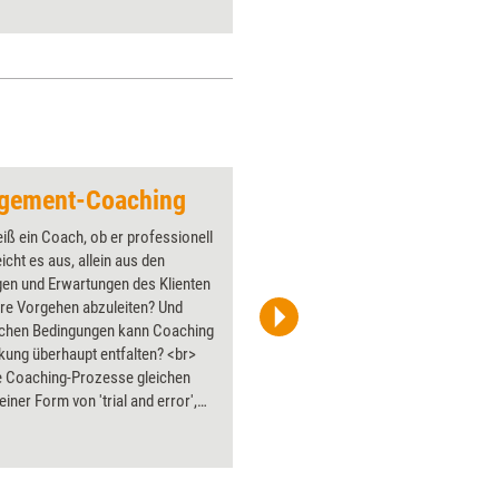
gement-Coaching
Hinter der Maske
ß ein Coach, ob er professionell
Über 1000
eicht es aus, allein aus den
Flipchart
gen und Erwartungen des Klienten
PowerPoin
ere Vorgehen abzuleiten? Und
Bildsprac
lchen Bedingungen kann Coaching
aktuell ha
ung überhaupt entfalten? <br>
Bilder.
le Coaching-Prozesse gleichen
einer Form von 'trial and error',
 Coach vor allem mit seiner
rten Lebenserfahrung
men versucht. Diesem Vorgehen
e Autoren mit der Neuen