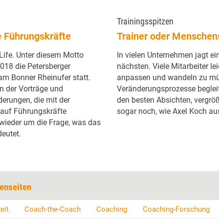
Trainingsspitzen
e Führungskräfte
Trainer oder Menschen
ife. Unter diesem Motto
In vielen Unternehmen jagt e
018 die Petersberger
nächsten. Viele Mitarbeiter le
am Bonner Rheinufer statt.
anpassen und wandeln zu müss
n der Vorträge und
Veränderungsprozesse begleit
erungen, die mit der
den besten Absichten, vergrö
 auf Führungskräfte
sogar noch, wie Axel Koch au
ieder um die Frage, was das
deutet.
enseiten
eit
Coach-the-Coach
Coaching
Coaching-Forschung