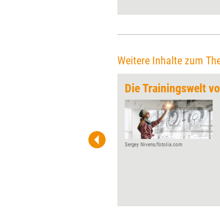
en und Denkanstöße liefert das
Handlung
Artikel, 
reflektier
Weitere Inhalte zum Th
Die Trainingswelt v
 wirkungsvolle Grafiken für
 und Pinnwand, für Handouts und
t-Charts erleichtern Ihre
he. Als Mitglied von Training
ben Sie Flatrate-Zugriff auf alle
Sergey Nivens/fotolia.com