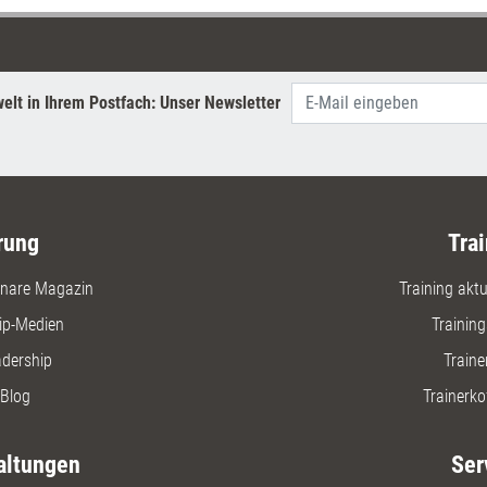
Möglichkeiten.
Hamburge
umfassen
Dieser li
gleichble
elt in Ihrem Postfach: Unser Newsletter
Prozesses 
<br> Dabe
<b>syste
Coaching
einen kla
fundierte
rung
Trai
nachhalti
Klienten 
nare Magazin
Training aktue
ip-Medien
Trainin
adership
Traine
Blog
Trainerko
altungen
Ser