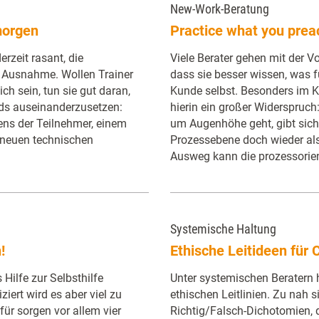
New-Work-Beratung
morgen
Practice what you prea
erzeit rasant, die
Viele Berater gehen mit der V
e Ausnahme. Wollen Trainer
dass sie besser wissen, was fü
ch sein, tun sie gut daran,
Kunde selbst. Besonders im 
nds auseinanderzusetzen:
hierin ein großer Widerspruch
ens der Teilnehmer, einem
um Augenhöhe geht, gibt sich 
 neuen technischen
Prozessebene doch wieder als
Ausweg kann die prozessorien
Systemische Haltung
!
Ethische Leitideen für
 Hilfe zur Selbsthilfe
Unter systemischen Beratern 
iziert wird es aber viel zu
ethischen Leitlinien. Zu nah 
für sorgen vor allem vier
Richtig/Falsch-Dichotomien, 