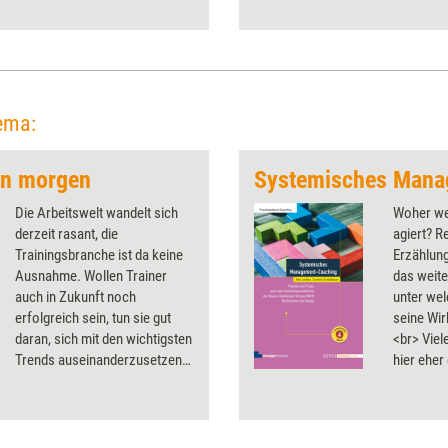
soptionen. Das Dossier bündelt
die die Haltung von Weiterbildnern
en.
ema:
on morgen
Systemisches Mana
Die Arbeitswelt wandelt sich
Woher wei
derzeit rasant, die
agiert? R
Trainingsbranche ist da keine
Erzählun
Ausnahme. Wollen Trainer
das weit
auch in Zukunft noch
unter we
erfolgreich sein, tun sie gut
seine Wirk
daran, sich mit den wichtigsten
<br> Vie
Trends auseinanderzusetzen:
hier eher 
veränderten Erwartungen
denen der
seitens der Teilnehmer, einem
reflektie
neuen Rollen­verständnis und
beizukom
neuen technischen
setzen di