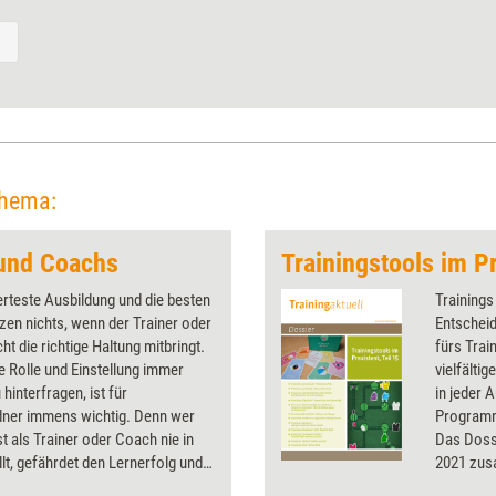
Thema:
 und Coachs
Trainingstools im Pr
erteste Ausbildung und die besten
Trainings
zen nichts, wenn der Trainer oder
Entscheid
ht die richtige Haltung mitbringt.
fürs Trai
e Rolle und Einstellung immer
vielfälti
 hinterfragen, ist für
in jeder 
ldner immens wichtig. Denn wer
Programm
st als Trainer oder Coach nie in
Das Dossi
llt, gefährdet den Lernerfolg und
2021 zu
sich und seinen Klienten neue