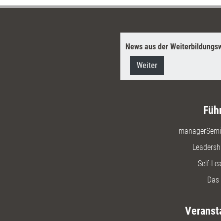
News aus der Weiterbildungsw
Weiter
Füh
managerSemi
Leadersh
Self-Le
Das 
Veranst