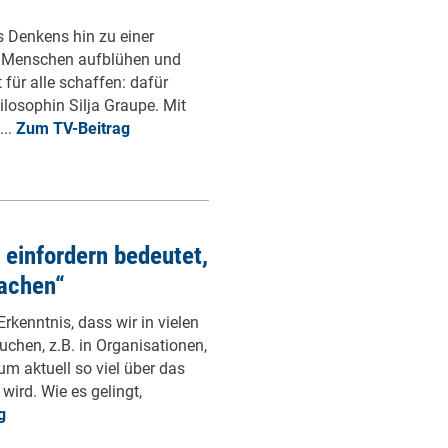
 Denkens hin zu einer
r Menschen aufblühen und
für alle schaffen: dafür
losophin Silja Graupe. Mit
...
Zum TV-Beitrag
n einfordern bedeutet,
machen“
rkenntnis, dass wir in vielen
chen, z.B. in Organisationen,
rum aktuell so viel über das
ird. Wie es gelingt,
g