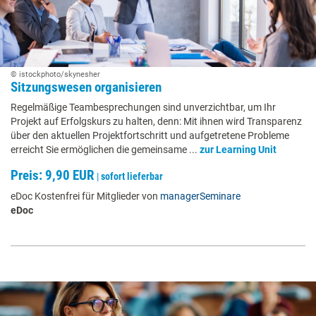
© istockphoto/skynesher
Sitzungswesen organisieren
Regelmäßige Teambesprechungen sind unverzichtbar, um Ihr
Projekt auf Erfolgskurs zu halten, denn: Mit ihnen wird Transparenz
über den aktuellen Projektfortschritt und aufgetretene Probleme
erreicht Sie ermöglichen die gemeinsame ...
zur Learning Unit
Preis: 9,90 EUR
|
sofort lieferbar
eDoc Kostenfrei für Mitglieder von
managerSeminare
eDoc