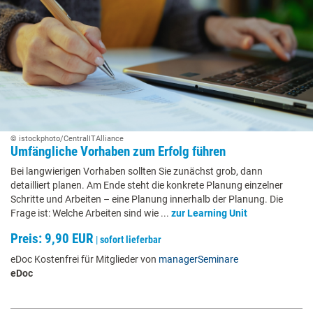
© istockphoto/CentralITAlliance
Umfängliche Vorhaben zum Erfolg führen
Bei langwierigen Vorhaben sollten Sie zunächst grob, dann
detailliert planen. Am Ende steht die konkrete Planung einzelner
Schritte und Arbeiten – eine Planung innerhalb der Planung. Die
Frage ist: Welche Arbeiten sind wie ...
zur Learning Unit
Preis: 9,90 EUR
|
sofort lieferbar
eDoc Kostenfrei für Mitglieder von
managerSeminare
eDoc