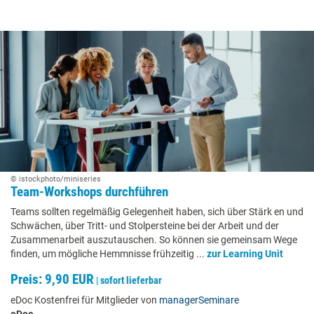
© istockphoto/miniseries
Team-Workshops durchführen
Teams sollten regelmäßig Gelegenheit haben, sich über Stärk en und
Schwächen, über Tritt- und Stolpersteine bei der Arbeit und der
Zusammenarbeit auszutauschen. So können sie gemeinsam Wege
finden, um mögliche Hemmnisse frühzeitig ...
zur Learning Unit
Preis: 9,90 EUR
|
sofort lieferbar
eDoc Kostenfrei für Mitglieder von
managerSeminare
eDoc