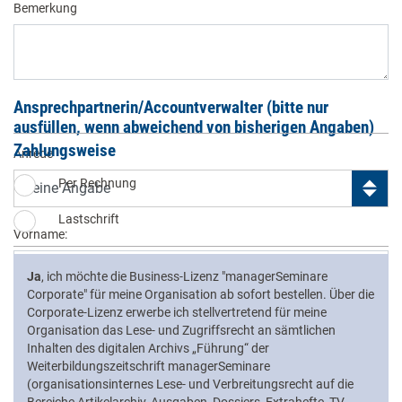
Bemerkung
Ansprechpartnerin/Accountverwalter (bitte nur
ausfüllen, wenn abweichend von bisherigen Angaben)
Zahlungsweise
Anrede
Zahlungsweise auswählen
Per Rechnung
Lastschrift
Vorname:
Ja
, ich möchte die Business-Lizenz "managerSeminare
Corporate" für meine Organisation ab sofort bestellen. Über die
Name:
Corporate-Lizenz erwerbe ich stellvertretend für meine
Organisation das Lese- und Zugriffsrecht an sämtlichen
Inhalten des digitalen Archivs „Führung“ der
Weiterbildungszeitschrift managerSeminare
(organisationsinternes Lese- und Verbreitungsrecht auf die
Telefon: