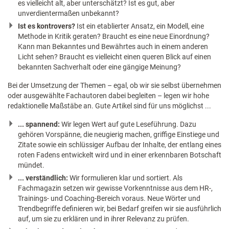
es vielleicht alt, aber unterschätzt? Ist es gut, aber
unverdientermaßen unbekannt?
Ist es kontrovers?
Ist ein etablierter Ansatz, ein Modell, eine
Methode in Kritik geraten? Braucht es eine neue Einordnung?
Kann man Bekanntes und Bewährtes auch in einem anderen
Licht sehen? Braucht es vielleicht einen queren Blick auf einen
bekannten Sachverhalt oder eine gängige Meinung?
Bei der Umsetzung der Themen – egal, ob wir sie selbst übernehmen
oder ausgewählte Fachautoren dabei begleiten – legen wir hohe
redaktionelle Maßstäbe an. Gute Artikel sind für uns möglichst ...
... spannend:
Wir legen Wert auf gute Leseführung. Dazu
gehören Vorspänne, die neugierig machen, griffige Einstiege und
Zitate sowie ein schlüssiger Aufbau der Inhalte, der entlang eines
roten Fadens entwickelt wird und in einer erkennbaren Botschaft
mündet.
... verständlich:
Wir formulieren klar und sortiert. Als
Fachmagazin setzen wir gewisse Vorkenntnisse aus dem HR-,
Trainings- und Coaching-Bereich voraus. Neue Wörter und
Trendbegriffe definieren wir, bei Bedarf greifen wir sie ausführlich
auf, um sie zu erklären und in ihrer Relevanz zu prüfen.