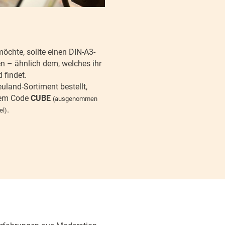
möchte, sollte einen DIN-A3-
en – ähnlich dem, welches ihr
 findet.
uland-Sortiment bestellt,
 dem Code
CUBE
(ausgenommen
.
el)