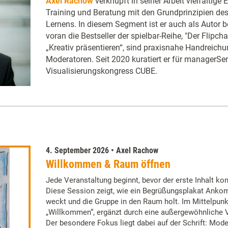
Axel Rachow
verknüpft in seiner Arbeit vielfältig
Training und Beratung mit den Grundprinzipien des 
Lernens. In diesem Segment ist er auch als Autor be
voran die Bestseller der spielbar-Reihe, "Der Flipc
„Kreativ präsentieren“, sind praxisnahe Handreichu
Moderatoren. Seit 2020 kuratiert er für managerS
Visualisierungskongress CUBE.
4. September 2026 • Axel Rachow
Willkommen & Raum öffnen
Jede Veranstaltung beginnt, bevor der erste Inhalt k
Diese Session zeigt, wie ein Begrüßungsplakat Anko
weckt und die Gruppe in den Raum holt. Im Mittelpunk
„Willkommen“, ergänzt durch eine außergewöhnliche Va
Der besondere Fokus liegt dabei auf der Schrift: Mode