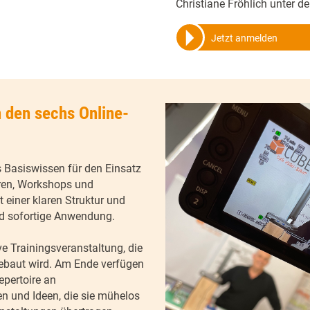
Christiane Fröhlich unter d
Jetzt anmelden
 den sechs Online-
es Basiswissen für den Einsatz
aren, Workshops und
 einer klaren Struktur und
und sofortige Anwendung.
ive Trainingsveranstaltung, die
fgebaut wird. Am Ende verfügen
epertoire an
n und Ideen, die sie mühelos