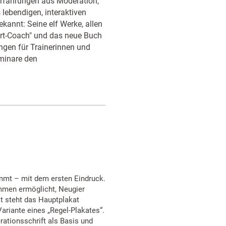
e Erfahrungen aus Moderation,
lebendigen, interaktiven
kannt: Seine elf Werke, allen
hart-Coach" und das neue Buch
ngen für Trainerinnen und
eminare den
ommt – mit dem ersten Eindruck.
mmen ermöglicht, Neugier
t steht das Hauptplakat
riante eines „Regel-Plakates“.
rationsschrift als Basis und