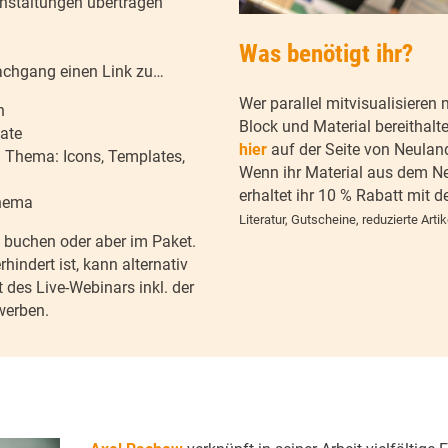
anstaltungen übertragen
Was benötigt ihr?
achgang einen Link zu…
Wer parallel mitvisualisieren 
n
Block und Material bereithalt
kate
hier
auf der Seite von Neuland
h Thema: Icons, Templates,
Wenn ihr Material aus dem Ne
erhaltet ihr 10 % Rabatt mit
Thema
Literatur, Gutscheine, reduzierte Artik
n buchen oder aber im Paket.
indert ist, kann alternativ
 des Live-Webinars inkl. der
werben.