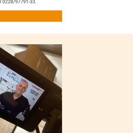
er 0228/97791-33.