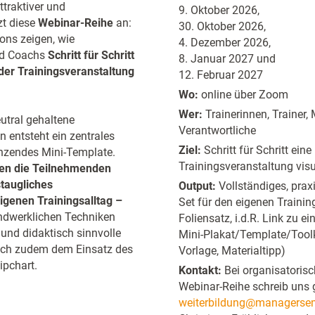
traktiver und
9. Oktober 2026,
zt diese
Webinar-Reihe
an:
30. Oktober 2026,
ons zeigen, wie
4. Dezember 2026,
nd Coachs
Schritt für Schritt
8. Januar 2027 und
der Trainingsveranstaltung
12. Februar 2027
Wo:
online über Zoom
Wer:
Trainerinnen, Trainer,
eutral gehaltene
Verantwortliche
n entsteht ein zentrales
Ziel:
Schritt für Schritt ein
änzendes Mini-Template.
Trainingsveranstaltung visu
en die Teilnehmenden
staugliches
Output:
Vollständiges, prax
eigenen Trainingsalltag –
Set für den eigenen Trainin
dwerklichen Techniken
Foliensatz, i.d.R. Link zu 
 und didaktisch sinnvolle
Mini-Plakat/Template/Toolk
sich zudem dem Einsatz des
Vorlage, Materialtipp)
ipchart.
Kontakt:
Bei organisatoris
Webinar-Reihe schreib uns 
weiterbildung@managersem