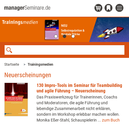
Startseite
Trainingsmedien
Neuerscheinungen
130 Impro-Tools im Seminar für Teambuilding
und agile Führung – Neuerscheinung
Das Praxiswerkzeug für Trainerinnen, Coachs
und Moderatoren, die agile Führung und
lebendige Zusammenarbeit nicht erklären,
sondern im Workshop erlebbar machen wollen.
Monika Eßer-Stahl, Schauspielerin ...
zum Buch