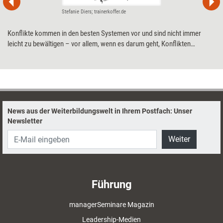
Stefanie Diers; trainerkoffer.de
Konflikte kommen in den besten Systemen vor und sind nicht immer
leicht zu bewältigen – vor allem, wenn es darum geht, Konflikten
nachhaltig beizukommen. Der U-Prozess in der Konfliktlösung,
basierend auf der „Theory U“ des deutschen Ökonomen Otto Scharmer
– mit Modifikationen von Friedrich Glasl und Rudi Ballreich –, kann hier
Abhilfe verschaffen.
News aus der Weiterbildungswelt in Ihrem Postfach: Unser
Newsletter
Weiter
Führung
managerSeminare Magazin
Leadership-Medien