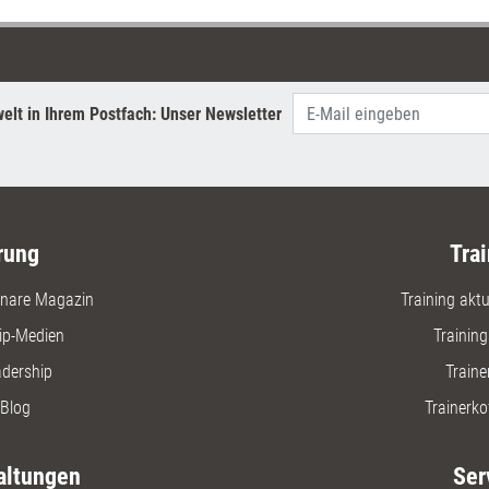
elt in Ihrem Postfach: Unser Newsletter
rung
Trai
nare Magazin
Training aktue
ip-Medien
Trainin
adership
Traine
Blog
Trainerko
altungen
Ser