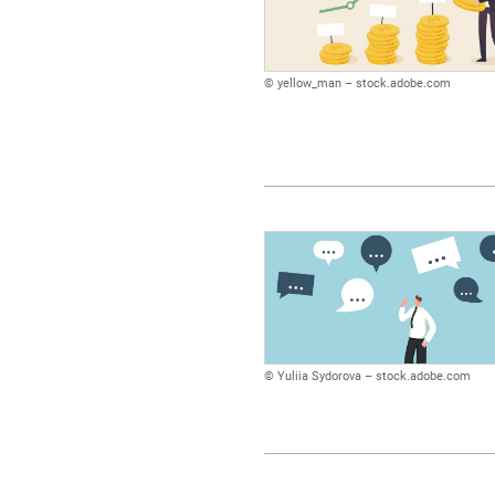
© yellow_man – stock.adobe.com
© Yuliia Sydorova – stock.adobe.com