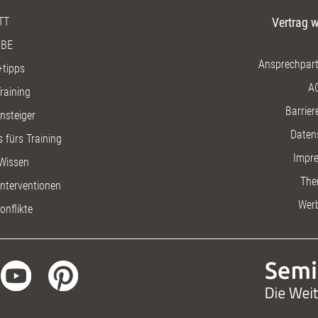
TT
Vertrag w
BE
Ansprechpart
+tipps
A
raining
Barriere
insteiger
Daten
 fürs Training
Impr
Wissen
The
nterventionen
Wer
onflikte