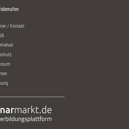
iderrufen
ner / Kontakt
GB
freiheit
schutz
essum
men
bung