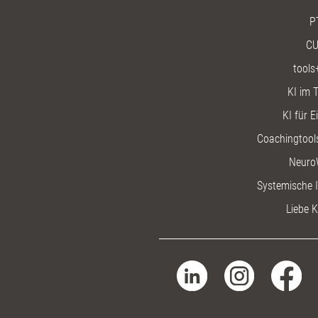
P
CU
tools
KI im T
KI für E
Coachingtools
Neuro
Systemische I
Liebe K