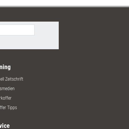
ning
ll Zeitschrift
gsmedien
rkoffer
ffer Tipps
vice