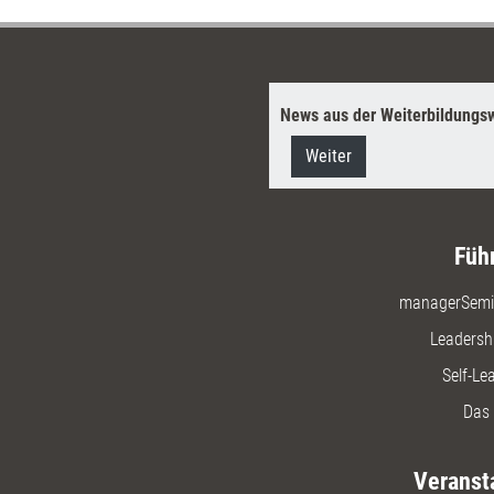
News aus der Weiterbildungsw
Weiter
Füh
managerSemi
Leadersh
Self-Le
Das 
Veranst