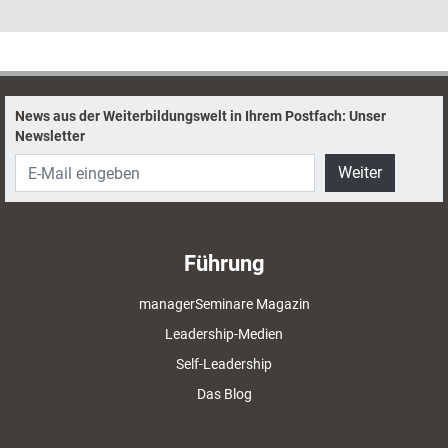
negativ geprägt, wirkt es wie ein Bremsklotz für Leistungsfähigkeit und
Innovationskraft. Mit der Übung „Team-Mindset“ können negative
Gedankenmuster aufgebrochen und durch positive ersetzt werden.
News aus der Weiterbildungswelt in Ihrem Postfach: Unser
Newsletter
Weiter
Führung
managerSeminare Magazin
Leadership-Medien
Self-Leadership
Das Blog