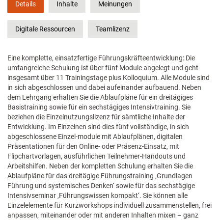
Details
Inhalte
Meinungen
Digitale Ressourcen
Teamlizenz
Eine komplette, einsatzfertige Führungskräfteentwicklung: Die
umfangreiche Schulung ist über fünf Module angelegt und geht
insgesamt über 11 Trainingstage plus Kolloquium. Alle Module sind
in sich abgeschlossen und dabei aufeinander aufbauend. Neben
dem Lehrgang erhalten Sie die Ablaufpläne für ein dreitägiges
Basistraining sowie für ein sechstägiges Intensivtraining. Sie
beziehen die Einzelnutzungslizenz für sämtliche Inhalte der
Entwicklung. Im Einzelnen sind dies fünf vollständige, in sich
abgeschlossene Einzel-module mit Ablaufplänen, digitalen
Präsentationen für den Online- oder Präsenz-Einsatz, mit
Flipchartvorlagen, ausführlichen Teilnehmer-Handouts und
Arbeitshilfen. Neben der kompletten Schulung erhalten Sie die
Ablaufpläne für das dreitägige Führungstraining ‚Grundlagen
Führung und systemisches Denken‘ sowie für das sechstägige
Intensivseminar ‚Führungswissen kompakt‘. Sie können alle
Einzelelemente für Kurzworkshops individuell zusammenstellen, frei
anpassen, miteinander oder mit anderen Inhalten mixen – ganz