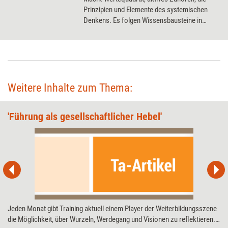
Prinzipien und Elemente des systemischen
Denkens. Es folgen Wissensbausteine in
ausgwählten Kompetenzbereichen von
Führung: Mitarbeitergespräche führen,
Konfliktklärung, Selbstführung, Nein sagen,
zielgerichtet kommunizieren, Verständnis für
Transformation, Delegieren, Projektleitung.
Die Präsentation ist modern gestaltet und
Weitere Inhalte zum Thema:
eignet sich gleichermaßen für hybride
Lernformate ebenso wie für klassische
'Führung als gesellschaftlicher Hebel'
Präsenzformate. Sie erhalten die
Präsentationsvorlagen als PowerPoint im
Flatdesign und ein weiteres Mal als klassische,
bearbeitbare Flipchart-Darstellung. Das
aufwendige Teilnehmer-Handout umfasst ca.
150 Seiten.
Jeden Monat gibt Training aktuell einem Player der Weiterbildungs­szene
die Möglichkeit, über Wurzeln, Werdegang und Visionen zu reflektieren.