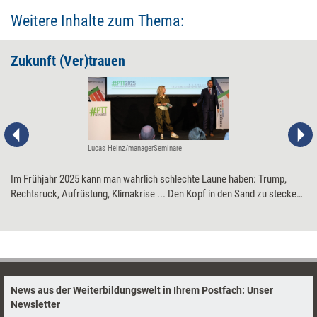
Weitere Inhalte zum Thema:
Zukunft (Ver)trauen
Lucas Heinz/managerSeminare
Im Frühjahr 2025 kann man wahrlich schlechte Laune haben: Trump,
Rechtsruck, Aufrüstung, Klimakrise ... Den Kopf in den Sand zu stecken,
ist trotzdem keine Lösung. Im Gegenteil: Damit die Zukunft besser wird,
müssen wir jetzt handeln. Müssen Vertrauen entwickeln, in das, was
möglich ist. Und in das, was in uns steckt. Genau darum ging es bei den
Petersberger Trainertagen 2025. Der Kongress gab Antworten auf die
Frage, wie Organisationen und Führungskräfte zu zuversichtlichen
Zukunftsgestaltern werden – und wie Weiterbildungsprofis sie dabei
News aus der Weiterbildungswelt in Ihrem Postfach: Unser
unterstützen können.
Newsletter