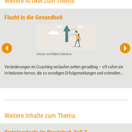
Weitere Artikel zum Thema:
Flucht in die Gesundheit
iStock.com/Maria Stavreva
Veränderungen im Coaching verlaufen selten geradlinig – oft rufen sie
Irritationen hervor, die zu voreiligen Erfolgsmeldungen und schnellen
Ausstiegen verleiten. Im neuen Teil seiner Serie zeigt Berater Klaus
Eidenschink, warum scheinbare Fortschritte auch Abwehr sein können
und weshalb echte Entwicklung Mut, Zeit und sorgfältige Prüfung
braucht.
Weitere Inhalte zum Thema: