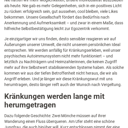
Nie hatten wir mehr Möglichkeiten, unsere Individualität auszuleben
als heute. Nie gab es mehr Gelegenheiten, sich in ein positives Licht
zu rücken: erfolgreich sein, gut aussehen, cool bleiben, viele Likes
bekommen. Unsere Gesellschaft fördert das Bedürfnis nach
Anerkennung und Aufmerksamkeit – und zwar in einem Maße, dass
hilfreiche Selbstbestätigung leicht zur Egozentrik verkommt.
Je einzigartiger wir uns finden, desto sensibler reagieren wir auf
Äußerungen unserer Umwelt, die nicht unserem persönlichen Ideal
entsprechen. Wir werden anfällig für Kränkungserleben, weil unser
psychisches Autoimmunsystem nicht mehr funktioniert – und
letztlich zu Nachträgern und Heimzahlerinnen, die keinen Zugriff
mehr auf ihre Selbstwert stabilisierenden Systeme haben. Als solche
kommen wir aus der tiefen Betroffenheit nicht heraus, die wir als
Angriff erleben. Und je länger wir diese Kränkungswut mit uns
herumtragen, desto länger reift auch der Wunsch nach Vergeltung.
Kränkungen werden lange mit
herumgetragen
Dazu folgende Geschichte: Zwei Mönche müssen auf ihrer
Wanderung einen Fluss überqueren. Am Ufer steht eine schöne
Jungfrau, die auch hinüber will. Kurz entschlossen nimmt der eine