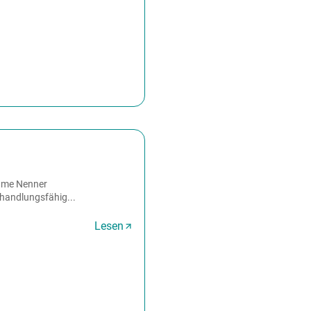
same Nenner
, handlungsfähig...
Lesen