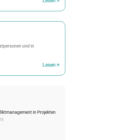
Lesen
vatpersonen und in
Lesen
liktmanagement in Projekten
25