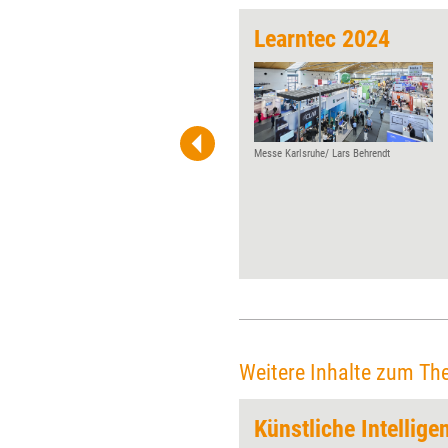
sse 2017
Learntec 2024
Im Januar geht es mit der
Learntec los: Alle wichtigen
Termine für Weiterbildner
2017!
Messe Karlsruhe/ Lars Behrendt
Weitere Inhalte zum Th
Künstliche Intellige