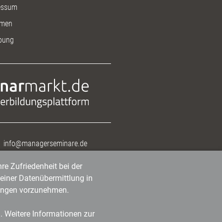
essum
men
bung
info@managerseminare.de
re Zufriedenheit bei der
einer Datenübermittlung in
tlungen vorzunehmen.
n. Weitere Informationen zur