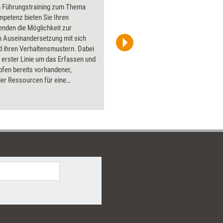
m Führungstraining zum Thema
Über 1000
petenz bieten Sie Ihren
Flipchart
nden die Möglichkeit zur
PowerPoin
n Auseinandersetzung mit sich
Bildsprac
d ihren Verhaltensmustern. Dabei
aktuell ha
n erster Linie um das Erfassen und
Bilder.
fen bereits vorhandener,
ller Ressourcen für eine
te Werteorientierung, Empathie-
cheidungsfähigkeit