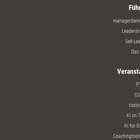
Füh
managerSemi
Leadersh
Self-Le
Das 
Veranst
P
CU
tools
KI im T
KI für E
Coachingtools