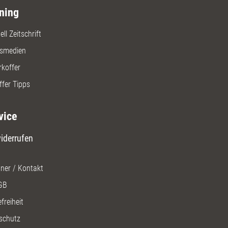
ning
ll Zeitschrift
gsmedien
rkoffer
ffer Tipps
vice
iderrufen
ner / Kontakt
GB
freiheit
schutz