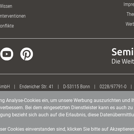
Impr
Wissen
The
nterventionen
Wer
onflikte
 GmbH
|
Endenicher Str. 41
|
D-53115 Bonn
|
0228/97791-0
|
gung Analyse-Cookies ein, um unsere Werbung auszurichten und Ih
erbessern. Bei dem eingesetzten Dienstleister kann es auch zu 
igung bezieht sich auch auf die Erlaubnis, diese Datenübermit
er Cookies einverstanden sind, klicken Sie bitte auf Akzeptiere