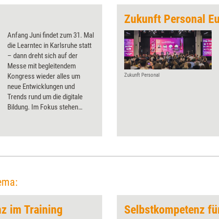
Zukunft Personal E
Anfang Juni findet zum 31. Mal
die Learntec in Karlsruhe statt
– dann dreht sich auf der
Messe mit begleitendem
Kongress wieder alles um
Zukunft Personal
neue Entwicklungen und
Trends rund um die digitale
Bildung. Im Fokus stehen
diesmal die Themen Zukunft
des Lernens und KI.
ema:
nz im Training