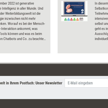
mber 2022 ist generative
In diese
e Intelligenz in aller Munde. Und
Selbstkom
der Weiterbildungswelt ist die
Teilnehme
gie inzwischen nicht mehr
intensive
ken. Worauf es bei der Mensch-
selbst un
-Interaktion ankommt, was
geht es i
 Tools können und was es beim
Ausschöp
von Chatbots und Co. zu beachten
individue
t das Dossier.
verbesser
und Ents
elt in Ihrem Postfach: Unser Newsletter