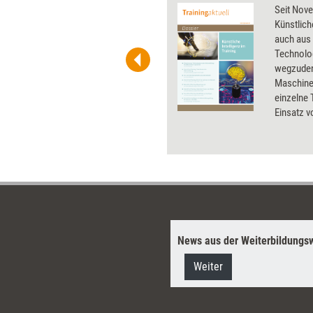
 wirkungsvolle Grafiken für
Seit Nove
 und Pinnwand, für Handouts und
Künstlich
t-Charts erleichtern Ihre
auch aus 
he. Als Mitglied von Training
Technolo
ben Sie Flatrate-Zugriff auf alle
wegzuden
Maschine
einzelne
Einsatz 
gibt, zeig
News aus der Weiterbildungsw
Weiter