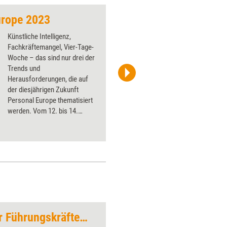
urope 2023
Learntec 2025
Künstliche Intelligenz,
Fachkräftemangel, Vier-Tage-
Woche – das sind nur drei der
Trends und
Herausforderungen, die auf
Messe Karlsruhe/Lars Behrendt
der diesjährigen Zukunft
Personal Europe thematisiert
werden. Vom 12. bis 14.
September 2023 findet
Europas größte HR-Expo
wieder in den Hallen der
Kölnmesse statt.
Selbstkompetenz für Führungskräfte (Trainingskonzept)
Wertewippe