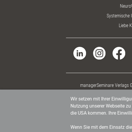
Neuro
Systemische I
Liebe K
managerSeminare Verlags
Wir setzen mit Ihrer Einwilli
Nutzung unserer Webseite zu v
die USA kommen. Ihre Einwill
Wenn Sie mit dem Einsatz dies