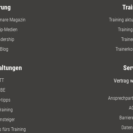
rung
Trai
nare Magazin
Training aktue
ip-Medien
Trainin
adership
Traine
Blog
Trainerko
altungen
Ser
TT
Vertrag w
BE
Ansprechpart
+tipps
A
raining
Barriere
insteiger
Daten
 fürs Training