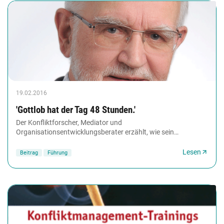
19.02.2016
'Gottlob hat der Tag 48 Stunden.'
Der Konfliktforscher, Mediator und
Organisationsentwicklungs­berater erzählt, wie sein
Arbeitsplatz aussieht, was er auch mal werden wollte und
warum Diskussionen...
Lesen
Beitrag
Führung