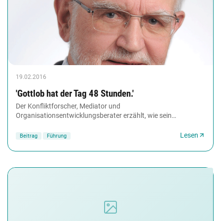
19.02.2016
'Gottlob hat der Tag 48 Stunden.'
Der Konfliktforscher, Mediator und
Organisationsentwicklungs­berater erzählt, wie sein
Arbeitsplatz aussieht, was er auch mal werden wollte und
warum Diskussionen...
Lesen
Beitrag
Führung