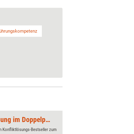
ührungskompetenz
Angebot: Konfliktlösung im Doppelpack
n Konfliktlösungs-Bestseller zum
Herausge