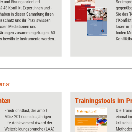
iv und lösungsorientiert
Serienpre
n? 48 Konflikt-Expertinnen und -
gegenübe
 haben in dieser Sammlung ihren
Sie das '
gsschatz und ihr Praxiswissen
('Konflik
losen Mediationen und
lösen in 
klärungen zusammengetragen. 50
finden Me
s bewährte Instrumente werden
Konfliktb
 Buch vorgestellt und hinsichtlich
nd Anwendung detailliert
en. Die einzelnen Tools sind
m stringenten Raster anhand der
en Anwendungskontext,
ung, Ablauf, Rahmenbedingungen,
hen Erfahrungen der jeweiligen
ema:
en und Autoren sowie der Frage
nächsten, zielführenden Schritt
hten
Trainingstools im Pr
en. Die Leser erhalten damit ein
s Nachschlagewerk für ihre
Friedrich Glasl, der am 31.
Die Train
Arbeitspraxis als Mediatorin,
März 2017 den diesjährigen
einmal im
elfer, Coach oder Supervisorin.
Life Achievement Award der
kritisch 
Weiterbildungsbranche (LAA)
Methoden