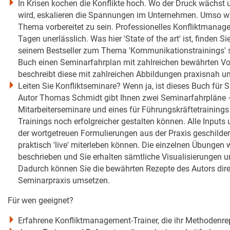
In Krisen kochen die Konflikte hoch. Wo der Druck wächst 
wird, eskalieren die Spannungen im Unternehmen. Umso wich
Thema vorbereitet zu sein. Professionelles Konfliktmanage
Tagen unerlässlich. Was hier 'State of the art' ist, finden Si
seinem Bestseller zum Thema 'Kommunikationstrainings' st
Buch einen Seminarfahrplan mit zahlreichen bewährten V
beschreibt diese mit zahlreichen Abbildungen praxisnah und 
Leiten Sie Konfliktseminare? Wenn ja, ist dieses Buch für Si
Autor Thomas Schmidt gibt Ihnen zwei Seminarfahrpläne –
Mitarbeiterseminare und eines für Führungskräftetrainings 
Trainings noch erfolgreicher gestalten können. Alle Inpu
der wortgetreuen Formulierungen aus der Praxis geschildert
praktisch 'live' miterleben können. Die einzelnen Übungen w
beschrieben und Sie erhalten sämtliche Visualisierungen 
Dadurch können Sie die bewährten Rezepte des Autors direk
Seminarpraxis umsetzen.
Für wen geeignet?
Erfahrene Konfliktmanagement-Trainer, die ihr Methodenrep