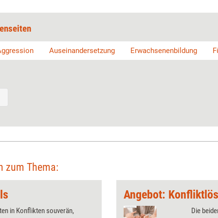
enseiten
Aggression
Auseinandersetzung
Erwachsenenbildung
F
en zum Thema:
ls
en in Konflikten souverän,
Die beide