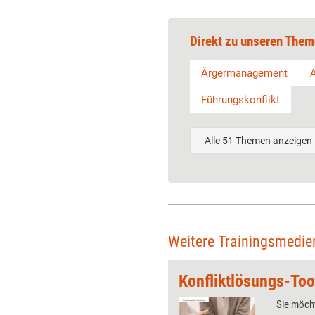
Direkt zu unseren Them
Ärgermanagement
Führungskonflikt
Alle 51 Themen anzeigen
Weitere Trainingsmedi
Problemlösungen effizient moderieren (Trainingskonzept)
Konfliktlösungs-Too
rittene Moderationsarbeit: Ihre
Sie möcht