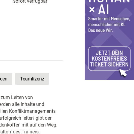
sofort verfügbar
rcen
Teamlizenz
e zum Leiten von
rden alle Inhalte und
onellen Konfliktmanagements
olgreich leiten' gibt der
denkoffer' mit auf den Weg.
lton' des Trainers,