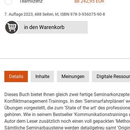
Teamlizenz
ab 242,95 EUR
7. Auflage 2023, 488 Seiten, kt, ISBN 978-3-936075-90-8
in den Warenkorb
Details
Inhalte
Meinungen
Digitale Ressou
Dieses Buch bietet Ihnen gleich zwei fertige Seminarkonzept
Konfliktmanagement-Trainings. In den 'Seminarfahrplänen' we
Übungen vorgestellt, die zum 'State of the art' des professi
gehören. Wie in seinem Bestseller 'Kommunikationstrainings erf
Autor dem Leser zusätzlich noch einen voll gepackten 'Metho
Sämtliche Seminarbausteine werden detailgetreu samt 'Origina