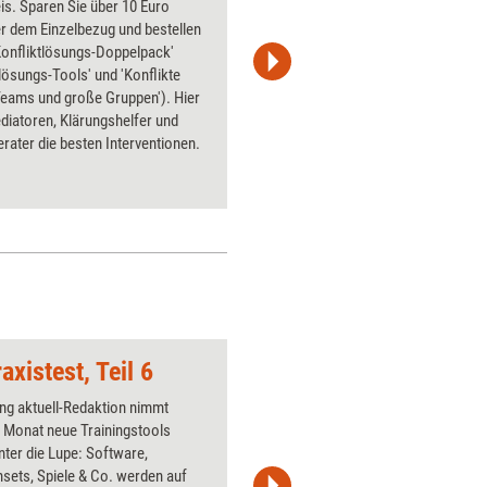
is. Sparen Sie über 10 Euro
Bestselle
r dem Einzelbezug und bestellen
einen zw
Konfliktlösungs-Doppelpack'
werden 51
tlösungs-Tools' und 'Konflikte
sich beso
Teams und große Gruppen'). Hier
Businessk
diatoren, Klärungshelfer und
Konflikte
erater die besten Interventionen.
großen O
verschie
helfen k
axistest, Teil 6
Bedrohung
ing aktuell-Redaktion nimmt
Über 1000
 Monat neue Trainingstools
Flipchart
unter die Lupe: Software,
PowerPoin
sets, Spiele & Co. werden auf
Bildsprac