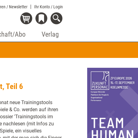
eren / Newsletter
Ihr Konto
/ Login
chaft/Abo
Verlag
, Teil 6
onat neue Trainingstools
iele & Co. werden auf ihren
ossier 'Trainingstools im
se nachlesen (mit Infos zu
piele, ein visuelles
, mit der man sich die Finger