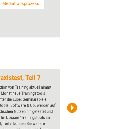
Mediationsprozess
axistest, Teil 7
Trainingstools im Pr
tion von Training aktuell nimmt
Von Apps 
 Monat neue Trainingstools
Spielen –
unter die Lupe: Seminarspiele,
aktuell wi
tools, Software & Co. werden auf
Training 
ktischen Nutzen hin getestet und
bewertet.
 Im Dossier 'Trainingstools im
Themen w
t, Teil 7' können Sie weitere
Kommunik