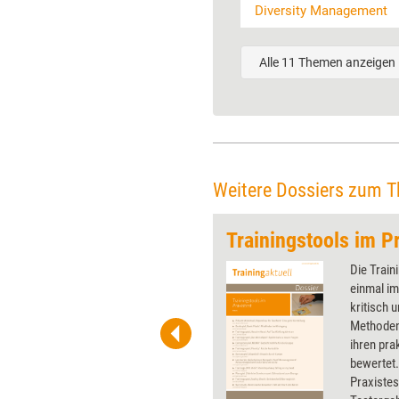
Diversity Management
Alle 11 Themen anzeigen
Weitere Dossiers zum 
axistest, Teil 10
Trainingstools im Pr
aktuell nimmt in jeder Ausgabe
Die Train
er die Lupe, die Trainer und
einmal im
 ihrer Arbeit einsetzen können:
kritisch 
spiele, Coachingtools,
Methoden
s, Apps, Software etc. werden
ihren pra
 praktischen Nutzen hin getestet
bewertet.
tet. Im Dossier „Trainingstools
Praxistes