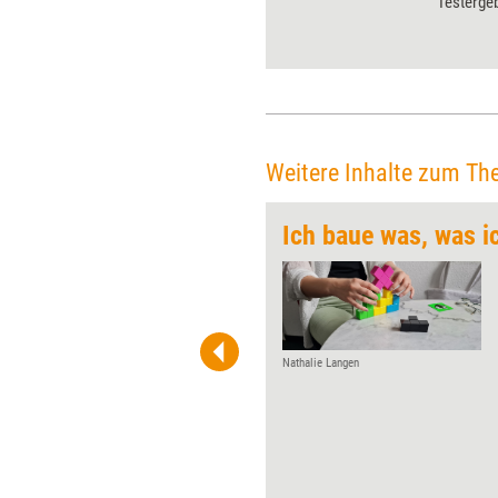
test, Teil 10“ können Sie alle
Testergeb
bnisse aus 2016 nachlesen – mit
Preisen u
Preisen und Bezugsquellen.
wurden u.
und Karte
Präsentat
Weitere Inhalte zum Th
Ich baue was, was i
 wirkungsvolle Grafiken für
 und Pinnwand, für Handouts und
t-Charts erleichtern Ihre
he. Als Mitglied von Training
ben Sie Flatrate-Zugriff auf alle
Nathalie Langen