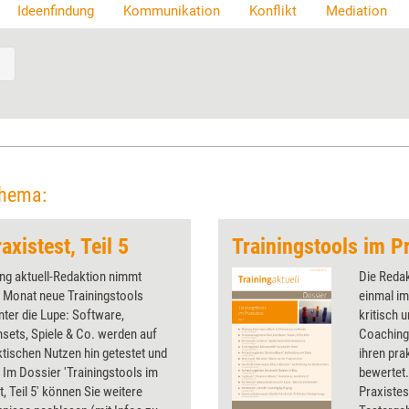
Ideenfindung
Kommunikation
Konflikt
Mediation
Thema:
axistest, Teil 5
Trainingstools im Pr
ing aktuell-Redaktion nimmt
Die Redak
 Monat neue Trainingstools
einmal im
unter die Lupe: Software,
kritisch 
sets, Spiele & Co. werden auf
Coaching
ktischen Nutzen hin getestet und
ihren pra
 Im Dossier 'Trainingstools im
bewertet.
t, Teil 5' können Sie weitere
Praxistes