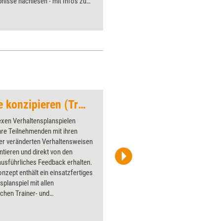
nisse nachlesen - mit Infos zu
unterstüt
nd Bezugsquellen. Getestet
Praxiste
eses Mal verschiedene Trainings-
enspiele, ein Stressmanagement-
mehrere Aufstellungsbretter.
Verhaltensplanspiele konzipieren (Trainingskonzept)
Wasserwaage
exen Verhaltensplanspielen
Über 1000
re Teilnehmenden mit ihren
Flipchart
er veränderten Verhaltensweisen
PowerPoin
tieren und direkt von den
Bildsprac
usführliches Feedback erhalten.
aktuell ha
nzept enthält ein einsatzfertiges
Bilder.
splanspiel mit allen
ichen Trainer- und
erunterlagen. Darüber hinaus
s die Regieanweisungen, wie Sie