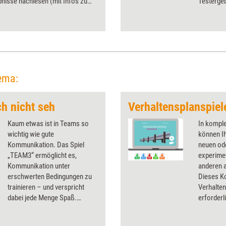
nisse nachlesen (mit Infos zu
Testergeb
nd Bezugsquellen). Getestet
Preisen u
a. verschiedene Trainingsspiele
wurden di
nsets, eine Trainings-DVD und ein
und Kart
ionstool.
Tool und 
ema:
ch nicht seh
Kaum etwas ist in Teams so
In kompl
wichtig wie gute
können Ih
Kommunikation. Das Spiel
neuen od
„TEAM3“ ermöglicht es,
experimen
Kommunikation unter
anderen a
erschwerten Bedingungen zu
Dieses Ko
trainieren – und verspricht
Verhalten
dabei jede Menge Spaß.
erforderl
Training aktuell hat es einem
Teilnehm
Praxistest unterzogen.
enthält e