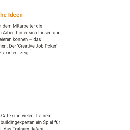
che Ideen
n dem Mitarbeiter die
n Arbeit hinter sich lassen und
eieren können – das
en. Der 'Creative Job Poker'
raxistest zeigt.
afe sind vielen Trainern
uildingexperten ein Spiel für
, das Trainern tiefere