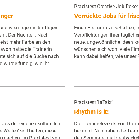
Praxistest Creative Job Poker
inger
Verrückte Jobs für fris
isualisierungen in kräftigen
Einen Freiraum zu schaffen, i
rn. Der Nachteil: Nach
Verpflichtungen ihrer tägliche
meist mehr Farbe an den
neue, ungewöhnliche Ideen kr
avon hatte die Trainerin
wünschen sich wohl viele Firm
te sich auf die Suche nach
kann dabei helfen, wie unser P
d wurde fündig, wie ihr
Praxistest 'InTakt'
Rhythm is it!
 aus der eigenen kulturellen
Die Trommelevents von Drum C
 Welten' soll helfen, diese
bekannt. Nun haben die Teamb
 machen. Im Praxistest von
den Seminareinsatz entwickelt