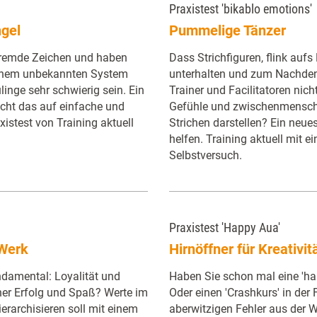
Praxistest 'bikablo emotions'
ngel
Pummelige Tänzer
fremde Zeichen und haben
Dass Strichfiguren, flink aufs
 einem unbekannten System
unterhalten und zum Nachdenk
linge sehr schwierig sein. Ein
Trainer und Facilitatoren nich
icht das auf einfache und
Gefühle und zwischenmensch
xistest von Training aktuell
Strichen darstellen? Ein neues
helfen. Training aktuell mit
Selbstversuch.
Praxistest 'Happy Aua'
 Werk
Hirnöffner für Kreativi
ndamental: Loyalität und
Haben Sie schon mal eine 'ha
her Erfolg und Spaß? Werte im
Oder einen 'Crashkurs' in der
erarchisieren soll mit einem
aberwitzigen Fehler aus der W