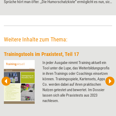
Sprüche hört man öfter. „Die Humorschatzkiste“ ermöglicht es nun, sich
näher mit dem Thema Humor zu beschäftigen und zu ergründen, wie er
sich üben, entwickeln und genießen lässt. Training aktuell hat das
Kartenset einem Praxistest unterzogen.
Weitere Inhalte zum Thema:
Trainingstools im Praxistest, Teil 17
In jeder Ausgabe nimmt Training aktuell ein
Tool unter die Lupe, das Weiterbildungsprofis
in ihren Trainings oder Coachings einsetzen
können. Trainingsspiele, Kartensets, Apps und
Co. werden dabei auf ihren praktischen
Nutzen getestet und bewertet. Im Dossier
lassen sich alle Praxistests aus 2023
nachlesen.