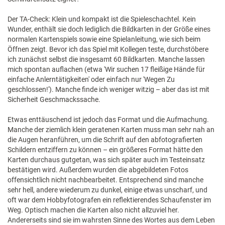
Der TA-Check: Klein und kompakt ist die Spieleschachtel. Kein
Wunder, enthält sie doch lediglich die Bildkarten in der Größe eines
normalen Kartenspiels sowie eine Spielanleitung, wie sich beim
Öffnen zeigt. Bevor ich das Spiel mit Kollegen teste, durchstöbere
ich zunächst selbst die insgesamt 60 Bildkarten. Manche lassen
mich spontan auflachen (etwa 'Wir suchen 17 fleißige Hände für
einfache Anlerntätigkeiten' oder einfach nur 'Wegen Zu
geschlossen!'). Manche finde ich weniger witzig – aber das ist mit
Sicherheit Geschmackssache.
Etwas enttäuschend ist jedoch das Format und die Aufmachung.
Manche der ziemlich klein geratenen Karten muss man sehr nah an
die Augen heranführen, um die Schrift auf den abfotografierten
Schildern entziffern zu können – ein größeres Format hätte den
Karten durchaus gutgetan, was sich später auch im Testeinsatz
bestätigen wird. Außerdem wurden die abgebildeten Fotos
offensichtlich nicht nachbearbeitet. Entsprechend sind manche
sehr hell, andere wiederum zu dunkel, einige etwas unscharf, und
oft war dem Hobbyfotografen ein reflektierendes Schaufenster im
Weg. Optisch machen die Karten also nicht allzuviel her.
Andererseits sind sie im wahrsten Sinne des Wortes aus dem Leben