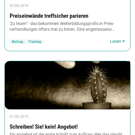
02.09.2019
Preiseinwände treffsicher parieren
'Zu teuer!' - das bekommen Weiterbildungsprofis in Preis­
verhandlungen öfters mal zu hören. Eine angemessene
Antwort darauf zu finden, ist gar nicht so...
Lesen
Beitrag
Training
01.06.2015
Schreiben! Sie! kein! Angebot!
Ein Angebot ist der erste Schritt zum Auftrag: Wer das glaubt,