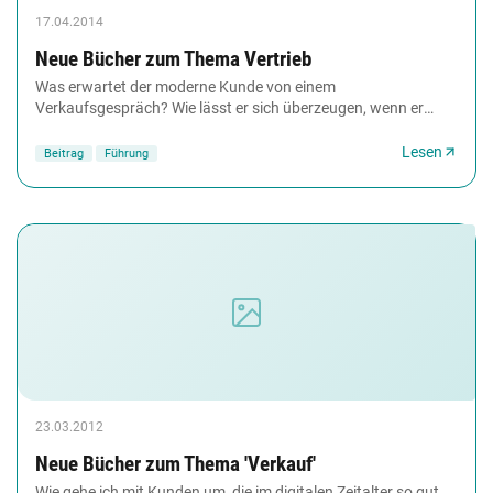
17.04.2014
Neue Bücher zum Thema Vertrieb
Was erwartet der moderne Kunde von einem
Verkaufsgespräch? Wie lässt er sich überzeugen, wenn er
vorher schon umfassend im Internet recherchiert hat?
Welche...
Lesen
Beitrag
Führung
23.03.2012
Neue Bücher zum Thema 'Verkauf'
Wie gehe ich mit Kunden um, die im digitalen Zeitalter so gut