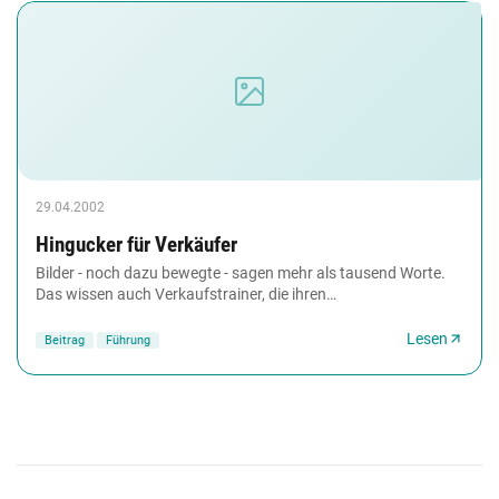
29.04.2002
Hingucker für Verkäufer
Bilder - noch dazu bewegte - sagen mehr als tausend Worte.
Das wissen auch Verkaufstrainer, die ihren
Seminarteilnehmern ab und an eine Video-Sitzung
verordnen....
Lesen
Beitrag
Führung