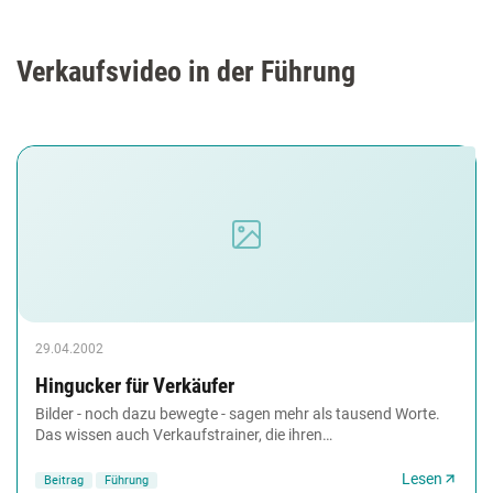
Verkaufsvideo in der Führung
29.04.2002
Hingucker für Verkäufer
Bilder - noch dazu bewegte - sagen mehr als tausend Worte.
Das wissen auch Verkaufstrainer, die ihren
Seminarteilnehmern ab und an eine Video-Sitzung
verordnen....
Lesen
Beitrag
Führung