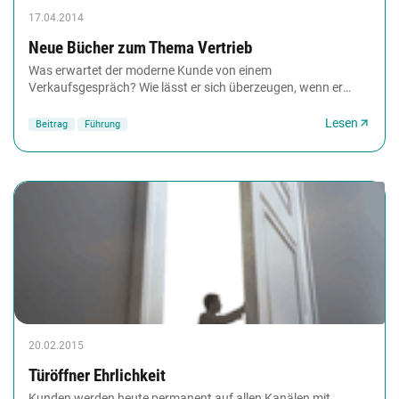
17.04.2014
Neue Bücher zum Thema Vertrieb
Was erwartet der moderne Kunde von einem
Verkaufsgespräch? Wie lässt er sich überzeugen, wenn er
vorher schon umfassend im Internet recherchiert hat?
Welche...
Lesen
Beitrag
Führung
20.02.2015
Türöffner Ehrlichkeit
Kunden werden heute permanent auf allen Kanälen mit