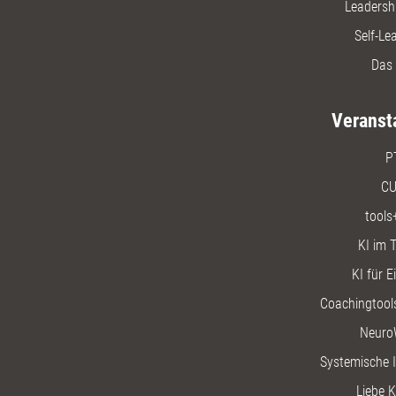
Leadersh
Self-Le
Das 
Veranst
P
CU
tools
KI im T
KI für E
Coachingtools
Neuro
Systemische I
Liebe K