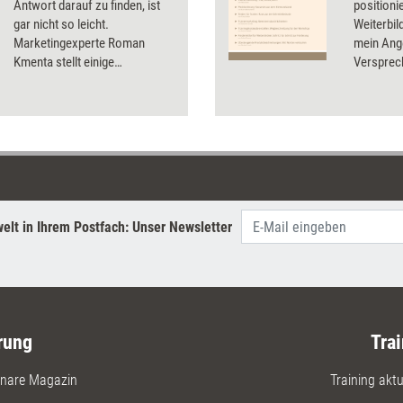
Antwort darauf zu finden, ist
position
gar nicht so leicht.
Weiterbil
Marketingexperte Roman
mein Ang
Kmenta stellt einige
Versprec
Möglichkeiten vor, wie sich
machen? 
Preiseinwände treffsicher
ums Unte
kontern lassen.
elt in Ihrem Postfach: Unser Newsletter
rung
Trai
nare Magazin
Training aktue