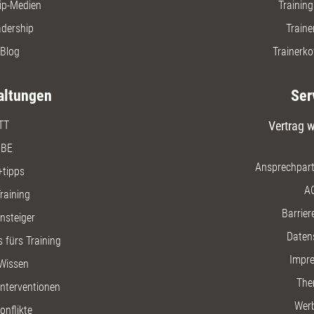
ip-Medien
Trainin
adership
Traine
Blog
Trainerko
altungen
Ser
TT
Vertrag w
BE
Ansprechpart
+tipps
A
raining
Barriere
insteiger
Daten
 fürs Training
Impr
Wissen
The
nterventionen
Wer
onflikte