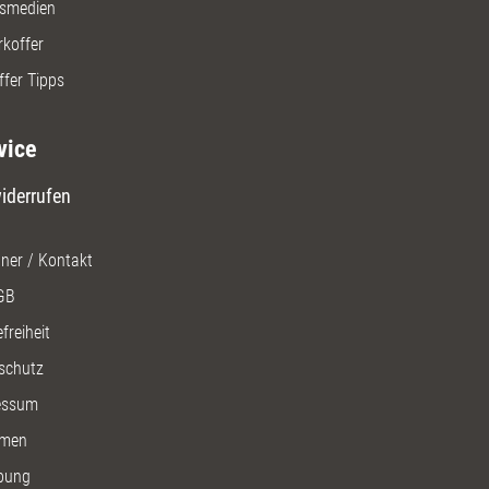
gsmedien
rkoffer
ffer Tipps
vice
iderrufen
ner / Kontakt
GB
freiheit
schutz
essum
men
bung