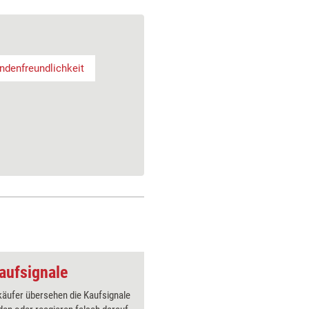
ndenfreundlichkeit
aufsignale
käufer übersehen die Kaufsignale
Die Teiln