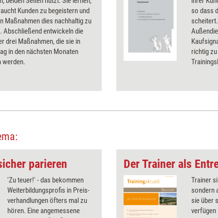
n, beiden Seiten nützt. Sie lernen,
ihrer Kun
raucht Kunden zu begeistern und
so dass 
ln Maßnahmen dies nachhaltig zu
scheitert.
. Abschließend entwickeln die
Außendien
r drei Maßnahmen, die sie in
Kaufsigna
tag in den nächsten Monaten
richtig z
 werden.
Training
ema:
sicher parieren
Der Trainer als Entr
'Zu teuer!' - das bekommen
Trainer s
Weiterbildungsprofis in Preis­
sondern 
verhandlungen öfters mal zu
sie über 
hören. Eine angemessene
verfügen 