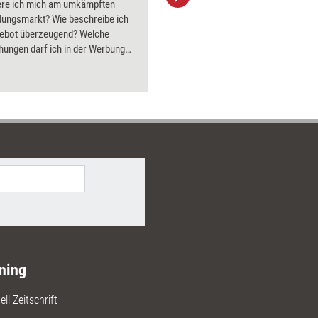
iere ich mich am umkämpften
aktuell ha
dungsmarkt? Wie beschreibe ich
Bilder.
ebot überzeugend? Welche
hungen darf ich in der Werbung
Diese und weitere Fragen rund
rnehmertum klärt das Dossier.
ning
ll Zeitschrift