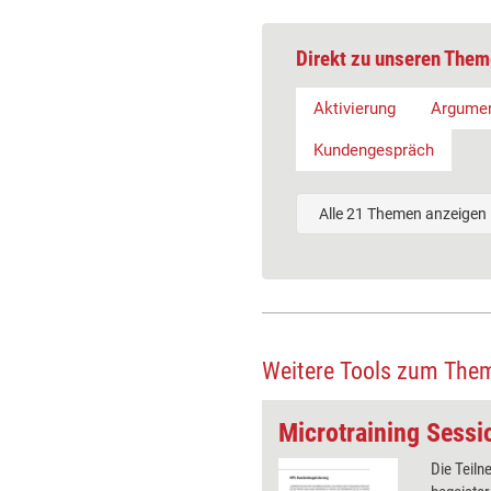
Direkt zu unseren Them
Aktivierung
Argumen
Kundengespräch
Alle 21 Themen anzeigen
Weitere Tools zum The
Trainingskonzept: Situationsanalyse, Bedarfsanalyse und Fragetechnik
bildetes Verkaufspersonal ist
Die Teil