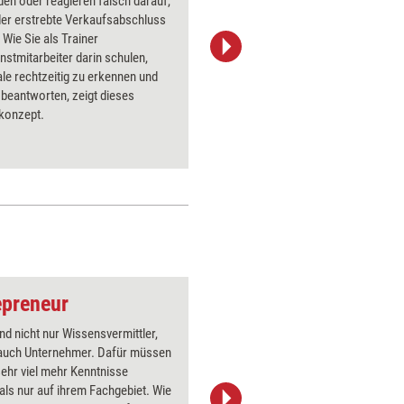
den oder reagieren falsch darauf,
ersten E
der erstrebte Verkaufsabschluss
vorteilha
 Wie Sie als Trainer
Laufe des
stmitarbeiter darin schulen,
sympathi
le rechtzeitig zu erkennen und
Rollenspi
u beantworten, zeigt dieses
Ansprach
skonzept.
in den All
epreneur
Telefonhörer
ind nicht nur Wissensvermittler,
Über 1000
auch Unternehmer. Dafür müssen
Flipchart
sehr viel mehr Kenntnisse
PowerPoin
als nur auf ihrem Fachgebiet. Wie
Bildsprac