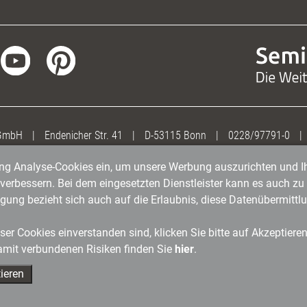
 GmbH
|
Endenicher Str. 41
|
D-53115 Bonn
|
0228/97791-0
|
gung Analyse-Cookies ein, um unsere Werbung auszurichten und Ih
erbessern. Bei dem eingesetzten Dienstleister kann es auch zu 
igung bezieht sich auch auf die Erlaubnis, diese Datenübermit
er Cookies einverstanden sind, klicken Sie bitte auf Akzeptiere
amit verbundenen Risiken finden Sie
hier
.
ieren