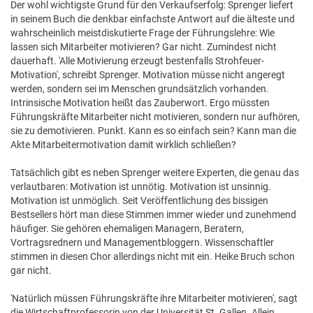
Der wohl wichtigste Grund für den Verkaufserfolg: Sprenger liefert
in seinem Buch die denkbar einfachste Antwort auf die älteste und
wahrscheinlich meistdiskutierte Frage der Führungslehre: Wie
lassen sich Mitarbeiter motivieren? Gar nicht. Zumindest nicht
dauerhaft. 'Alle Motivierung erzeugt bestenfalls Strohfeuer-
Motivation', schreibt Sprenger. Motivation müsse nicht angeregt
werden, sondern sei im Menschen grundsätzlich vorhanden.
Intrinsische Motivation heißt das Zauberwort. Ergo müssten
Führungskräfte Mitarbeiter nicht motivieren, sondern nur aufhören,
sie zu demotivieren. Punkt. Kann es so einfach sein? Kann man die
Akte Mitarbeitermotivation damit wirklich schließen?
Tatsächlich gibt es neben Sprenger weitere Experten, die genau das
verlautbaren: Motivation ist unnötig. Motivation ist unsinnig.
Motivation ist unmöglich. Seit Veröffentlichung des bissigen
Bestsellers hört man diese Stimmen immer wieder und zunehmend
häufiger. Sie gehören ehemaligen Managern, Beratern,
Vortragsrednern und Managementbloggern. Wissenschaftler
stimmen in diesen Chor allerdings nicht mit ein. Heike Bruch schon
gar nicht.
'Natürlich müssen Führungskräfte ihre Mitarbeiter motivieren', sagt
die Wirtschaftprofessorin von der Universität St. Gallen. Allein