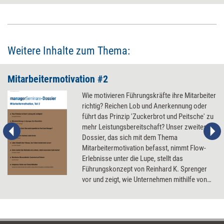
Dazu muss sie Mitarbeiter konkret in die Pflicht nehmen und das
wohlbekannte Führungskonzept des 'Förderns und Forderns' umkehren
zu 'Fordern und Fördern', so die Meinung von Trainer und Berater Lothar
Stempfle.
Weitere Inhalte zum Thema:
Mitarbeitermotivation #2
Wie motivieren Führungskräfte ihre Mitarbeiter
richtig? Reichen Lob und Anerkennung oder
führt das Prinzip 'Zuckerbrot und Peitsche' zu
mehr Leistungsbereitschaft? Unser zweites
Dossier, das sich mit dem Thema
Mitarbeitermotivation befasst, nimmt Flow-
Erlebnisse unter die Lupe, stellt das
Führungskonzept von Reinhard K. Sprenger
vor und zeigt, wie Unternehmen mithilfe von
Feel-Good-Managern für gute Stimmung im
Betrieb sorgen.