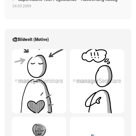
24.03.2009
🎨
Bildwelt (Motive)