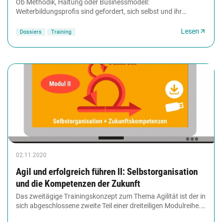
Ob Methodik, Haltung oder Businessmodell:
Weiterbildungsprofis sind gefordert, sich selbst und ihr
Angebot immer weiterzuentwickeln. Das Dossier
versammelt...
Lesen
Dossiers
Training
02.11.2020
Agil und erfolgreich führen II: Selbstorganisation
und die Kompetenzen der Zukunft
Das zweitägige Trainingskonzept zum Thema Agilität ist der in
sich abgeschlossene zweite Teil einer dreiteiligen Modulreihe.
Hier vertiefen die Teilnehmenden...