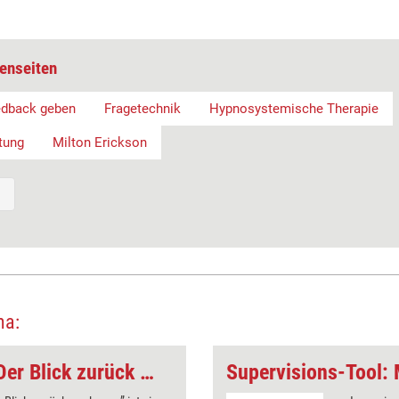
enseiten
edback geben
Fragetechnik
Hypnosystemische Therapie
tung
Milton Erickson
ma:
Supervisions-Tool: Der Blick zurück nach vorn
Supervisions-Tool: 