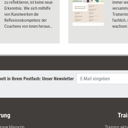
zu reflektieren, ist keine neue
immer we
Erkenntnis. Wie sich mithilfe
versammel
von Kunstwerken die
Trainerin
Reflexionskompetenz der
fachlich,
Coachees von innen heraus
wachsen 
stärken lässt, erklärt Christine
Kranz, Entwicklerin der
Symbolon-Methode®.
elt in Ihrem Postfach: Unser Newsletter
rung
Trai
nare Magazin
Training aktue