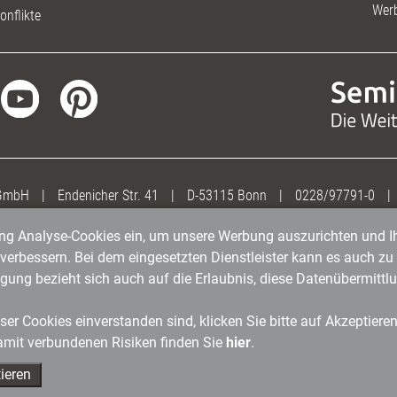
Wer
onflikte
 GmbH
|
Endenicher Str. 41
|
D-53115 Bonn
|
0228/97791-0
|
gung Analyse-Cookies ein, um unsere Werbung auszurichten und Ih
erbessern. Bei dem eingesetzten Dienstleister kann es auch zu 
igung bezieht sich auch auf die Erlaubnis, diese Datenübermit
er Cookies einverstanden sind, klicken Sie bitte auf Akzeptiere
amit verbundenen Risiken finden Sie
hier
.
ieren