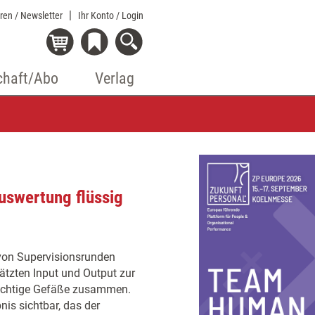
eren / Newsletter
Ihr Konto
/ Login
chaft/Abo
Verlag
uswertung flüssig
von Supervisionsrunden
ätzten Input und Output zur
hsichtige Gefäße zusammen.
is sichtbar, das der