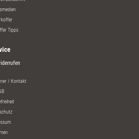
gsmedien
rkoffer
ffer Tipps
vice
iderrufen
ner / Kontakt
GB
freiheit
schutz
essum
men