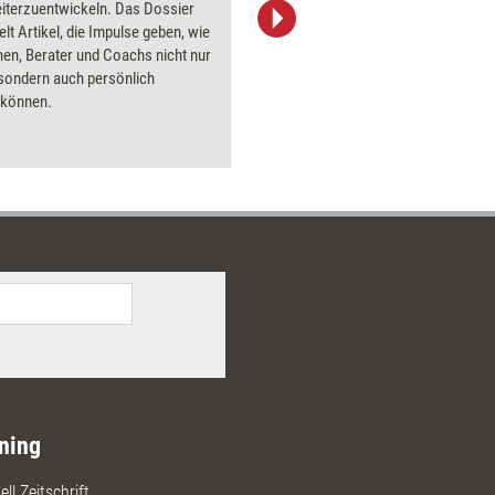
iterzuentwickeln. Das Dossier
Bildsprac
t Artikel, die Impulse geben, wie
aktuell ha
nen, Berater und Coachs nicht nur
Bilder.
 sondern auch persönlich
können.
ning
ll Zeitschrift