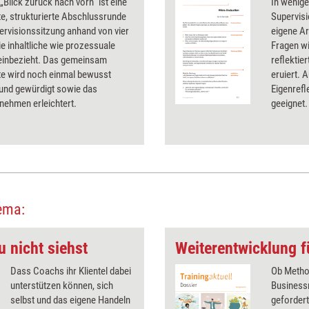
„Blick zurück nach vorn” ist eine
In wenige
te, strukturierte Abschlussrunde
Supervisi
ervisionssitzung anhand von vier
eigene Ar
ie inhaltliche wie prozessuale
Fragen w
einbezieht. Das gemeinsam
reflektie
te wird noch einmal bewusst
eruiert. 
und gewürdigt sowie das
Eigenref
nehmen erleichtert.
geeignet.
ema:
u nicht siehst
Dass Coachs ihr Klientel dabei
Ob Metho
unterstützen können, sich
Businessm
selbst und das eigene Handeln
gefordert