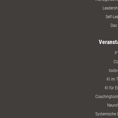
Leadersh
Self-Le
Das 
Veranst
P
CU
tools
KI im T
KI für E
Coachingtools
Neuro
Systemische I