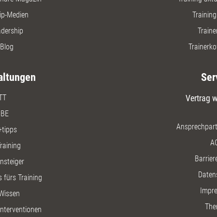
ip-Medien
Trainin
adership
Traine
Blog
Trainerko
altungen
Ser
TT
Vertrag w
BE
Ansprechpart
+tipps
A
raining
Barriere
insteiger
Daten
 fürs Training
Impr
Wissen
The
nterventionen