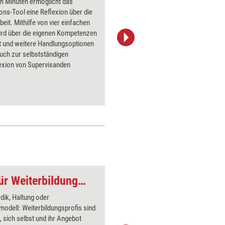
n Minuten ermöglicht das
Der Super
ons-Tool eine Reflexion über die
Beginn e
beit. Mithilfe von vier einfachen
gedanklic
ird über die eigenen Kompetenzen
möglichst 
rt und weitere Handlungsoptionen
erfolgte
Auch zur selbstständigen
Anschließ
lexion von Supervisanden
wie man d
die geäu
zusammen:
Umsetzun
der Betei
Weiterentwicklung für Weiterbildungsprofis
Box geschlossen
dik, Haltung oder
Über 1000
odell: Weiterbildungsprofis sind
Flipchart
, sich selbst und ihr Angebot
PowerPoin