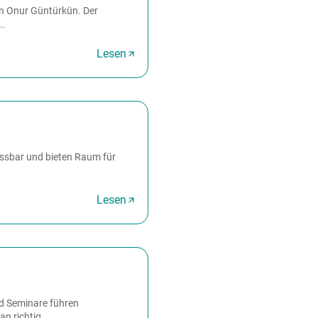
von Onur Güntürkün. Der
..
Lesen
assbar und bieten Raum für
Lesen
d Seminare führen
n richtig...