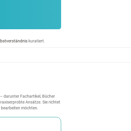
lbstverständnis
kuratiert.
– darunter Fachartikel, Bücher
axiserprobte Ansätze. Sie richtet
h bearbeiten möchten.