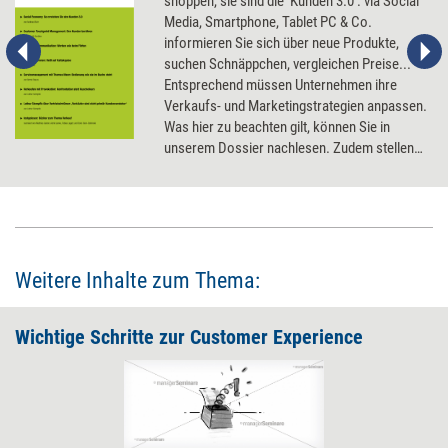
shoppen, sie sind die 'Kunden 3.0': via Social
Media, Smartphone, Tablet PC & Co.
informieren Sie sich über neue Produkte,
suchen Schnäppchen, vergleichen Preise...
Entsprechend müssen Unternehmen ihre
Verkaufs- und Marketingstrategien anpassen.
Was hier zu beachten gilt, können Sie in
unserem Dossier nachlesen. Zudem stellen
wir Methoden fürs 'klassische' Verkaufen vor
- von Konfrontation statt Vertrauensaufbau
über Spaß an der Kaltakquise bis
Servicemanagement à la Thomas Mann.
Weitere Inhalte zum Thema:
Wichtige Schritte zur Customer Experience