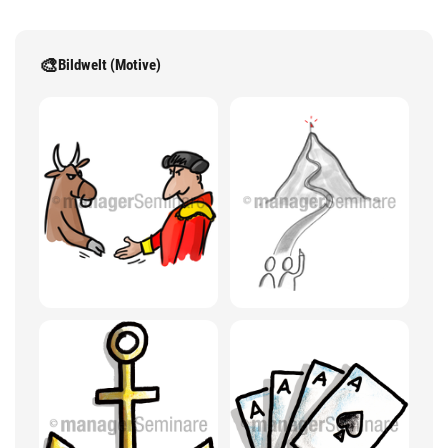
🎨
Bildwelt (Motive)