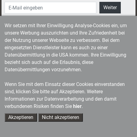
Weiter
Wir setzen mit Ihrer Einwilligung Analyse-Cookies ein, um
unsere Werbung auszurichten und Ihre Zufriedenheit bei
Führung
der Nutzung unserer Webseite zu verbessern. Bei dem
eingesetzten Dienstleister kann es auch zu einer
managerSeminare Magazin
Datenübermittlung in die USA kommen. Ihre Einwilligung
Leadership-Medien
bezieht sich auch auf die Erlaubnis, diese
Self-Leadership
Datenübermittlungen vorzunehmen.
Das Blog
Wenn Sie mit dem Einsatz dieser Cookies einverstanden
sind, klicken Sie bitte auf Akzeptieren. Weitere
Informationen zur Datenverarbeitung und den damit
Training
verbundenen Risiken finden Sie
hier
.
Training aktuell Magazin
Akzeptieren
Nicht akzeptieren
Trainingsmedien
Ihre Ansprechpartner
Trainerkoffer