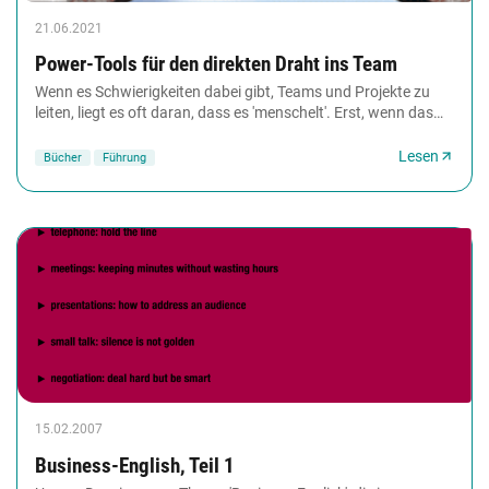
21.06.2021
Power-Tools für den direkten Draht ins Team
Wenn es Schwierigkeiten dabei gibt, Teams und Projekte zu
leiten, liegt es oft daran, dass es 'menschelt'. Erst, wenn das
Miteinander klappt, finden sich...
Lesen
Bücher
Führung
15.02.2007
Business-English, Teil 1