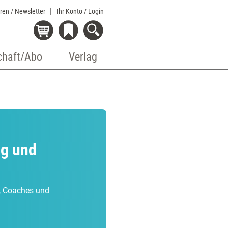
eren / Newsletter
Ihr Konto
/ Login
chaft/Abo
Verlag
ng und
r, Coaches und