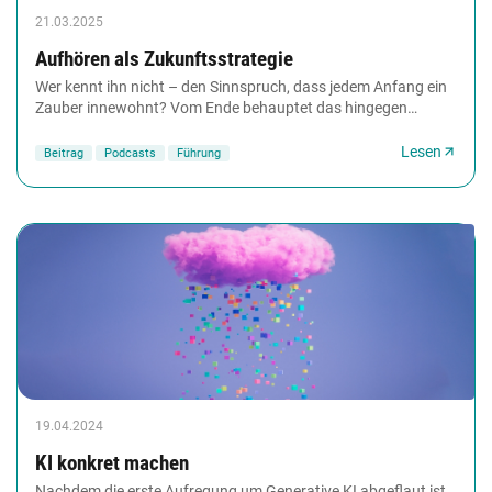
21.03.2025
Aufhören als Zukunftsstrategie
Wer kennt ihn nicht – den Sinnspruch, dass jedem Anfang ein
Zauber innewohnt? Vom Ende behauptet das hingegen
(bisher) niemand. Mit etwas aufzuhören, auf...
Lesen
Beitrag
Podcasts
Führung
19.04.2024
KI konkret machen
Nachdem die erste Aufregung um Generative KI abgeflaut ist,