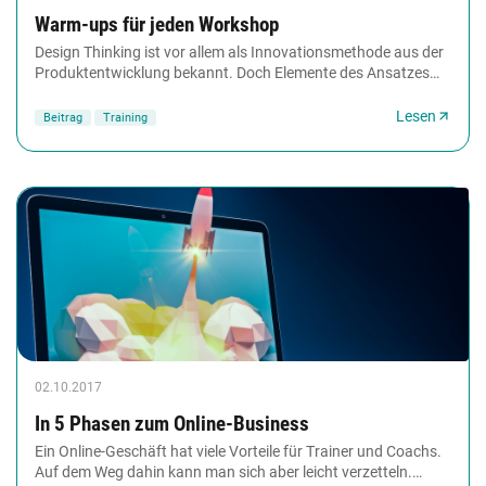
Warm-ups für jeden Workshop
Design Thinking ist vor allem als Innovationsmethode aus der
Produktentwicklung bekannt. Doch Elemente des Ansatzes
können auch für frischen Wind in Training...
Lesen
Beitrag
Training
02.10.2017
In 5 Phasen zum Online-Business
Ein Online-Geschäft hat viele Vorteile für Trainer und Coachs.
Auf dem Weg dahin kann man sich aber leicht verzetteln.