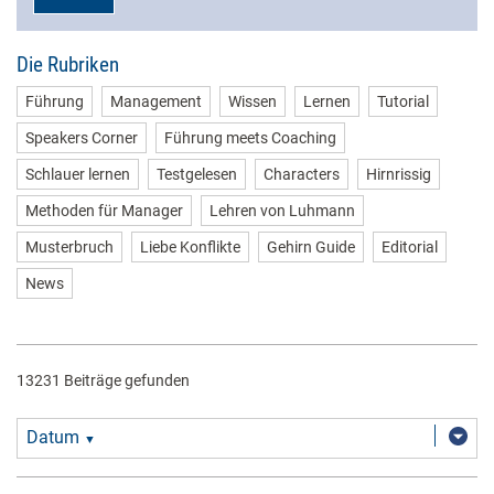
Die Rubriken
Führung
Management
Wissen
Lernen
Tutorial
Speakers Corner
Führung meets Coaching
Schlauer lernen
Testgelesen
Characters
Hirnrissig
Methoden für Manager
Lehren von Luhmann
Musterbruch
Liebe Konflikte
Gehirn Guide
Editorial
News
13231 Beiträge gefunden
Datum
▼