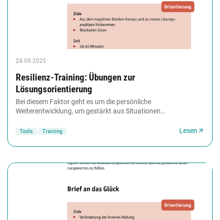
24.09.2025
Resilienz-Training: Übungen zur
Lösungsorientierung
Bei diesem Faktor geht es um die persönliche
Weiterentwicklung, um gestärkt aus Situationen
herauszugehen. Darum, neue Perspektiven zu entwickeln.
Sie...
Lesen
Tools
Training