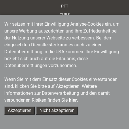
PTT
CUBE
tools+tipps
Wir setzen mit Ihrer Einwilligung Analyse-Cookies ein, um
unsere Werbung auszurichten und Ihre Zufriedenheit bei
KI im Training
der Nutzung unserer Webseite zu verbessern. Bei dem
KI für Einsteiger
eingesetzten Dienstleister kann es auch zu einer
Coachingtools fürs Training
Datenübermittlung in die USA kommen. Ihre Einwilligung
NeuroWissen
bezieht sich auch auf die Erlaubnis, diese
Datenübermittlungen vorzunehmen.
Systemische Interventionen
Liebe Konflikte
Wenn Sie mit dem Einsatz dieser Cookies einverstanden
sind, klicken Sie bitte auf Akzeptieren. Weitere
Service
Informationen zur Datenverarbeitung und den damit
verbundenen Risiken finden Sie
hier
.
Ansprechpartner / Kontakt
Akzeptieren
Nicht akzeptieren
AGB
Barrierefreiheit
Ihre Ansprechpartner