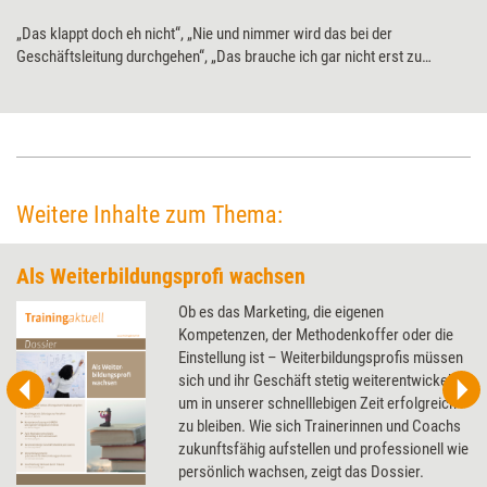
„Das klappt doch eh nicht“, „Nie und nimmer wird das bei der
Geschäftsleitung durchgehen“, „Das brauche ich gar nicht erst zu
versuchen“ – wer im Job selten Selbstwirksamkeit erfährt, der hört
irgendwann auf, diese zu erwarten. Warum ein Mangel an
Selbstwirksamkeitserwartung nicht empfehlenswert ist und wie er sich
beseitigen lässt.
Weitere Inhalte zum Thema:
Als Weiterbildungsprofi wachsen
Ob es das Marketing, die eigenen
Kompetenzen, der Methodenkoffer oder die
Einstellung ist – Weiterbildungsprofis müssen
sich und ihr Geschäft stetig weiterentwickeln,
um in unserer schnelllebigen Zeit erfolgreich
zu bleiben. Wie sich Trainerinnen und Coachs
zukunftsfähig aufstellen und professionell wie
persönlich wachsen, zeigt das Dossier.