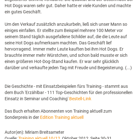
Hot Dogs waren sehr gut. Daher hatte er viele Kunden und machte
ein gutes Geschäft.
Um den Verkauf zusätzlich anzukurbeln, ließ sich unser Mann so
einiges einfallen. Er stellte zum Beispiel mehrere 100 Meter vor
seinem Stand täglich ausgefallene Schilder auf, die die Leute auf
seine Hot Dogs aufmerksam machten. Das Geschäft lief
hervorragend. Immer mehr Leute kauften bei ihm Hot Dogs. Er
brauchte immer mehr Würstchen, und schon bald musste er sich
einen größeren Hot-Dog-Stand kaufen. Er war sehr glücklich
darüber und verkaufte jeden Tag mit Freude und Begeisterung. (...)
Die Geschichte - mit Einsatzbeispielen fürs Training - stammt aus
dem Buch 'Erzählbar - 111 Top-Geschichten für den professionellen
Einsatz in Seminar und Coaching'
Bestell-Link
Das Buch erhalten Abonnenten von Training aktuell zum
Sonderpreis in der
Edition Training aktuell
Autor(en): Miriam Breitsameter
Quelle:
Training aktuell 10/12
, Oktober 2012, Seite 30-31