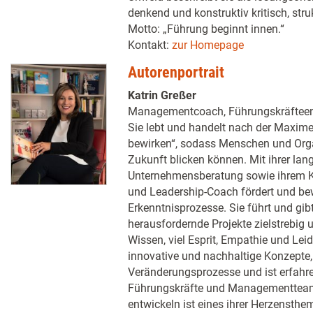
denkend und konstruktiv kritisch, struk
Motto: „Führung beginnt innen.“
Kontakt:
zur Homepage
Autorenportrait
Katrin Greßer
Managementcoach, Führungskräfteent
Sie lebt und handelt nach der Maxi
bewirken“, sodass Menschen und Organ
Zukunft blicken können. Mit ihrer lang
Unternehmensberatung sowie ihrem
und Leadership-Coach fördert und be
Erkenntnisprozesse. Sie führt und gib
herausfordernde Projekte zielstrebig 
Wissen, viel Esprit, Empathie und Lei
innovative und nachhaltige Konzepte,
Veränderungsprozesse und ist erfahre
Führungskräfte und Managementteam
entwickeln ist eines ihrer Herzensthe