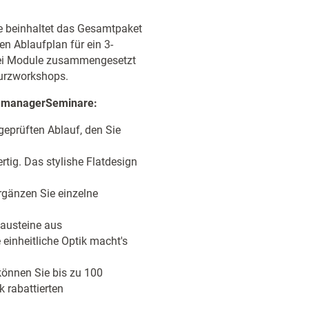
ge beinhaltet das Gesamtpaket
en Ablaufplan für ein 3-
drei Module zusammengesetzt
Kurzworkshops.
on managerSeminare:
eprüften Ablauf, den Sie
ertig. Das stylishe Flatdesign
rgänzen Sie einzelne
Bausteine aus
 einheitliche Optik macht's
önnen Sie bis zu 100
 rabattierten