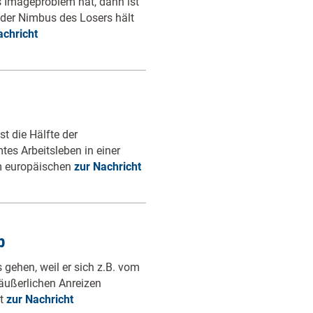
es Imageproblem hat, dann ist
h der Nimbus des Losers hält
achricht
st die Hälfte der
es Arbeitsleben in einer
em europäischen
zur Nachricht
p
gehen, weil er sich z.B. vom
 äußerlichen Anreizen
ot
zur Nachricht