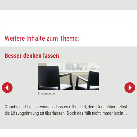
Weitere Inhalte zum Thema:
Besser denken lassen
Imagesource
Coachs und Trainer wissen, dass es oft gut ist, dem Gegenüber selbst
die Lösungsfindung zu überlassen. Doch das fällt nicht immer leicht.
Hilfreiche Techniken dafür will der Ansatz 'Thinking Environment' liefern,
der in der ­englischsprachigen Welt schon etabliert ist. Im Juni 2016
erscheint nun das Buch, in dem Nancy Kline ihr Konzept beschreibt,