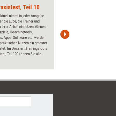
axistest, Teil 10
Regeln und Abspra
aktuell nimmt in jeder Ausgabe
Über 1000
er die Lupe, die Trainer und
Flipchart
 ihrer Arbeit einsetzen können:
PowerPoin
spiele, Coachingtools,
Bildsprac
s, Apps, Software etc. werden
aktuell ha
 praktischen Nutzen hin getestet
Bilder.
tet. Im Dossier „Trainingstools
test, Teil 10“ können Sie alle
bnisse aus 2016 nachlesen – mit
Preisen und Bezugsquellen.