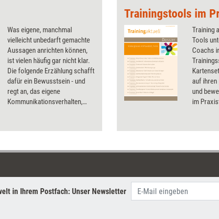
Trainingstools im Pr
Was eigene, manchmal
Training 
vielleicht unbedarft gemachte
Tools unt
Aussagen anrichten können,
Coachs in
ist vielen häufig gar nicht klar.
Trainings
Die folgende Erzählung schafft
Kartenset
dafür ein Bewusstsein - und
auf ihren
regt an, das eigene
und bewer
Kommunikationsverhalten,
im Praxis
aber auch die
Testerge
Kommunikationskultur im
Infos zu 
Team oder im Unternehmen, zu
hinterfragen.
elt in Ihrem Postfach: Unser Newsletter