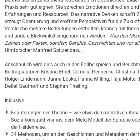
Praxis sehr gut eignen. Sie sprechen Emotionen direkt an un
Erfahrungen und Ressourcen. Das narrative Denken schafft 
erzeugt Orientierung und eröffnet Perspektiven für die Zukun
Vergleiche mehrere Bedeutungen enthalten, können mit Ihnen l
und andere Blickwinkel eingenommen werden.
'Was den Mens
Zahlen oder Fakten, sondern Gefühle, Geschichten und vor a
Hirnforscher Manfred Spitzer dazu.
Anschaulich wird dies auch in den Fallbeispielen und Bericht
Beitragsautoren Kristina Ehret, Cornelia Hennecke, Christina 
Holger Lindemann, Janna Loske, Hanna Milling, Haja Molter, K
Detlef Sauthoff und Stephan Theiling.
Inklusive
Erläuterungen der Theorie – wie etwa dem narrativen Ansa
Sozialkonstruktivismus, dem Meta-Modell der Sprache od
der Heldenreise.
34 Methoden, um an den Geschichten und Metaphern der Kl