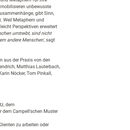
d mobilisieren unbewusste
Zusammenhänge, gibt Sinn,
ft. Weil Metaphern und
eicht Perspektiven erweitert
chen umtreibt, sind nicht
llem andere Menschen'
, sagt
en aus der Praxis von den
Jendrich, Matthias Lauterbach,
arin Nöcker, Tom Pinkall,
tz, dem
er dem Campell'schen Muster
ienten zu arbeiten oder