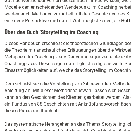
Gut nachvollziehbar vertieft dieses Buch Ihr Fachwissen, wie
Modelle den entscheidenden Wendepunkt im Coaching herbeif
werden auch Methoden zur Arbeit mit den Geschichten des Klie
eine neue Perspektive und damit Wahlmöglichkeiten, die Hof
Über das Buch 'Storytelling im Coaching'
Dieses Handbuch erschließt die theoretischen Grundlagen des 
die Theorie mit anschaulichen Erläuterungen über die Wirkwe
Metaphern im Coaching. Jede Darlegung ergänzen einleuchten
Coachingpraxis. Diese zeigen damit gleichzeitig das weite Sp
Einsatzmöglichkeiten auf, welche das Storytelling im Coachin
Dem schließt sich die Vorstellung von 34 bewährten Methoden m
Anleitung an. Mit dieser Methodenauswahl lassen sich Geschi
kann an den Geschichten des Klienten gearbeitet werden. Als 
ein Fundus von 88 Geschichten mit Anknüpfungsvorschlägen 
dieses Praxishandbuch ab.
Das systematische Herangehen an das Thema Storytelling lo
Berater stellen zunehmend fest, dass sich Geschichten, Bilder