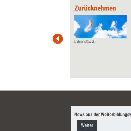
chen
Zurücknehmen
 wirkungsvolle Grafiken für
 und Pinnwand, für Handouts und
t-Charts erleichtern Ihre
he. Als Mitglied von Training
ben Sie Flatrate-Zugriff auf alle
kieferpix/iStock
News aus der Weiterbildungsw
Weiter