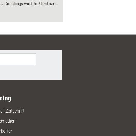
es Coachings wird Ihr Klient nach
die Karten bearbeiten und
lisieren. Sie können mit
zung des Sets Klientenanliegen
n, skalieren, Einzelkompetenzen
, Werte und Antreiber
en, Energielevel messen, Karriere-
nsentscheidungen unterstützen.
ngreiches Anleitungsbuch mit
en Abbildungen beschreibt 12
hafte Methoden und Möglichkeiten
it mit dem Werkzeug.
ning
ll Zeitschrift
gsmedien
rkoffer