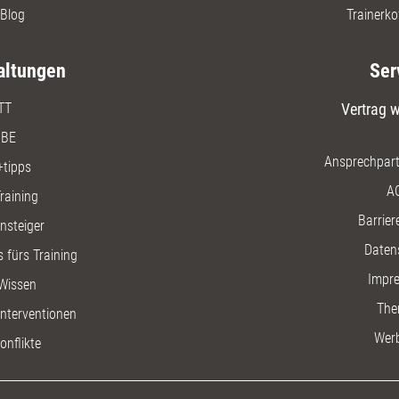
Blog
Trainerko
altungen
Ser
TT
Vertrag w
BE
Ansprechpart
+tipps
A
raining
Barriere
insteiger
Daten
 fürs Training
Impr
Wissen
The
nterventionen
Wer
onflikte