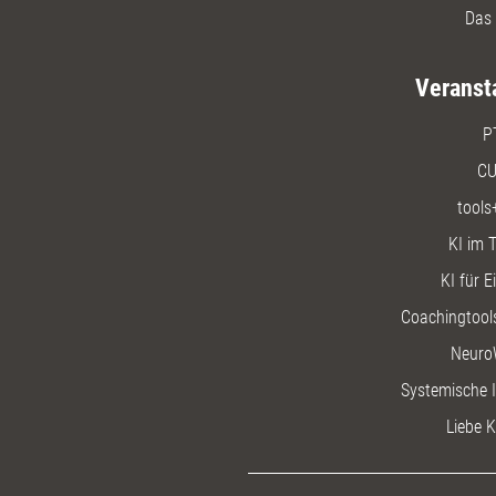
Das 
Veranst
P
CU
tools
KI im T
KI für E
Coachingtools
Neuro
Systemische I
Liebe K