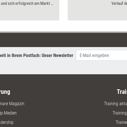
 und sich erfolgreich am Markt zu
Verlauf d
n.
und nach 
individua
Unterstüt
bearbeite
behandeln
analysier
und Lebe
Ein umfa
elt in Ihrem Postfach: Unser Newsletter
zahlreich
beispiel
zur Arbe
rung
Trai
nare Magazin
Training aktue
ip-Medien
Trainin
adership
Traine