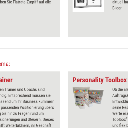
ben Sie Flatrate-Zugriff auf alle
aktuell ha
Bilder.
ema:
ainer
Personality Toolbox
en Trainer und Coachs sind
Ob Sie al
ändig. Entsprechend müssen sie
Auftragsk
assend um ihr Business kümmern
Entwickl
r passenden Positionierung übers
seine Re
 bis hin zu Fragen rund um
Werte era
rsicherungen und Steuern. Dieses
Toolbox” 
ilft Weiterbildnern, ihr Geschäft
und flexi