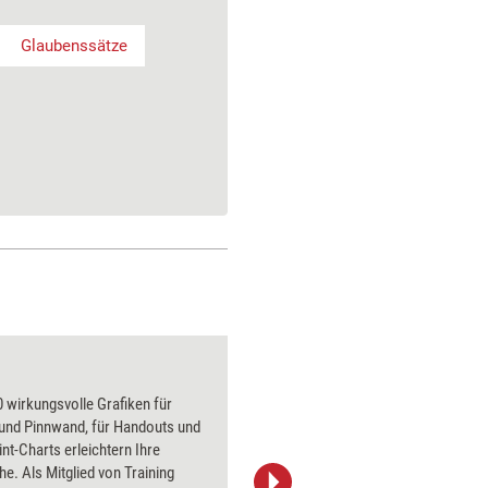
Glaubenssätze
Mann
 wirkungsvolle Grafiken für
Über 1000
 und Pinnwand, für Handouts und
Flipchart
t-Charts erleichtern Ihre
PowerPoin
he. Als Mitglied von Training
Bildsprac