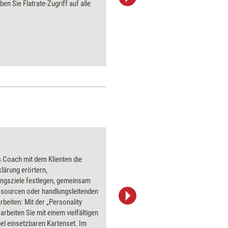
ben Sie Flatrate-Zugriff auf alle
aktuell ha
Bilder.
Die Bedeutung von 
s Coach mit dem Klienten die
lärung erörtern,
ungsziele festlegen, gemeinsam
ssourcen oder handlungsleitenden
rbeiten: Mit der „Personality
jd-photodesign/Adobe Stock
arbeiten Sie mit einem vielfältigen
bel einsetzbaren Kartenset. Im