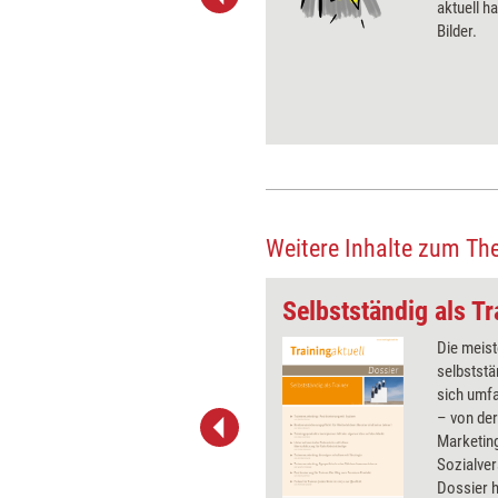
ben Sie Flatrate-Zugriff auf alle
aktuell ha
Bilder.
Weitere Inhalte zum Th
Bedeutung
Selbstständig als Tr
Bedeutsam zu sein, sprich: die
Die meist
richtige Balance zwischen
selbstst
Selbstüberschätzung und
sich umf
Selbstzweifeln zu finden, ist
– von de
gar nicht so leicht – aber
Marketing
durchaus lohnenswert. Warum
Sozialve
das so ist und wie
Dossier h