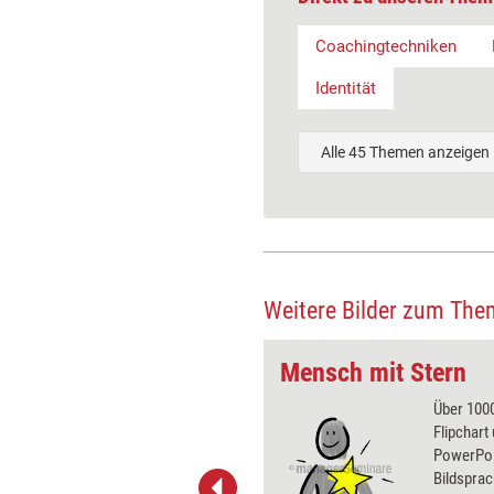
Coachingtechniken
Identität
Alle 45 Themen anzeigen
Weitere Bilder zum The
Mensch mit Stern
 wirkungsvolle Grafiken für
Über 1000
 und Pinnwand, für Handouts und
Flipchart
t-Charts erleichtern Ihre
PowerPoin
he. Als Mitglied von Training
Bildsprac