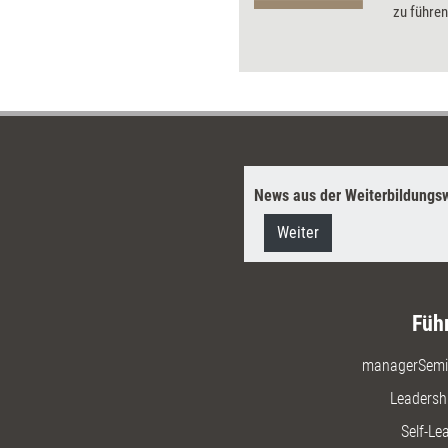
Weiterbildungsprofis und
zu führen
Klientinnen und Klienten ins
behaupte
Gleichgewicht kommen, erklärt
Coach und Supervisor Horst
Lempart.
News aus der Weiterbildungsw
Weiter
Füh
managerSemi
Leadersh
Self-Le