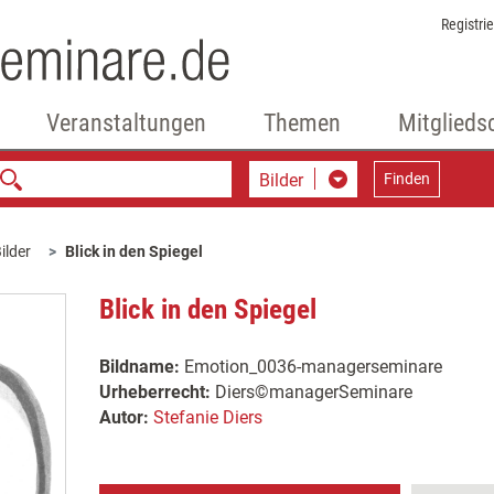
Registri
Veranstaltungen
Themen
Mitglieds
Bilder
Finden
ilder
Blick in den Spiegel
Blick in den Spiegel
Bildname:
Emotion_0036-managerseminare
Urheberrecht:
Diers©managerSeminare
Autor:
Stefanie Diers