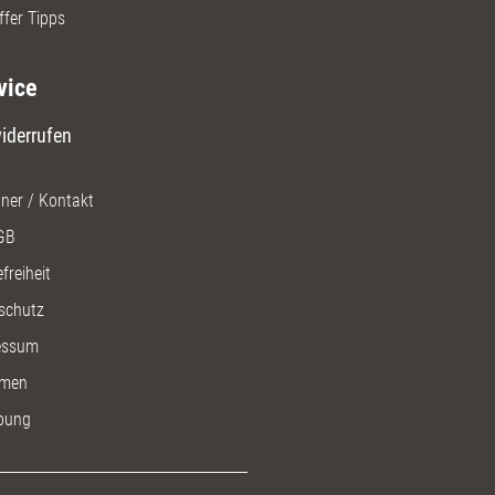
ffer Tipps
vice
iderrufen
ner / Kontakt
GB
freiheit
schutz
essum
men
bung