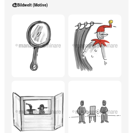
🎨
Bildwelt (Motive)