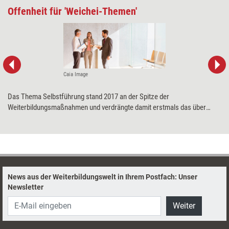
Offenheit für 'Weichei-Themen'
Caia Image
Das Thema Selbstführung stand 2017 an der Spitze der
Weiterbildungsmaßnahmen und verdrängte damit erstmals das über
Jahre dominante Thema Mitarbeiterführung. In Sachen Achtsamkeit
attestieren Weiterbildner Führungskräften dann auch Fortschritte. Die
Ergebnisse der aktuellen WeiterbildungsSzene belegen aber gleichfalls
eine um sich greifende Change-Müdigkeit.
News aus der Weiterbildungswelt in Ihrem Postfach: Unser
Newsletter
Weiter