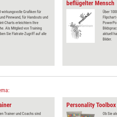
beflügelter Mensch
 wirkungsvolle Grafiken für
Über 1000
 und Pinnwand, für Handouts und
Flipchart
t-Charts erleichtern Ihre
PowerPoin
he. Als Mitglied von Training
Bildsprac
ben Sie Flatrate-Zugriff auf alle
aktuell ha
Bilder.
ema:
ainer
Personality Toolbox
en Trainer und Coachs sind
Ob Sie al