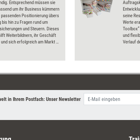
ändig. Entsprechend müssen sie
Auftragsk
assend um ihr Business kümmern
Entwickl
r passenden Positionierung übers
seine Re
 bis hin zu Fragen rund um
Werte era
rsicherungen und Steuern. Dieses
Toolbox” 
ilft Weiterbildnern, ihr Geschäft
und flexi
 und sich erfolgreich am Markt zu
Verlauf d
n.
und nach 
individua
Unterstüt
bearbeite
behandeln
analysier
und Lebe
Ein umfa
elt in Ihrem Postfach: Unser Newsletter
zahlreich
beispiel
zur Arbe
rung
Trai