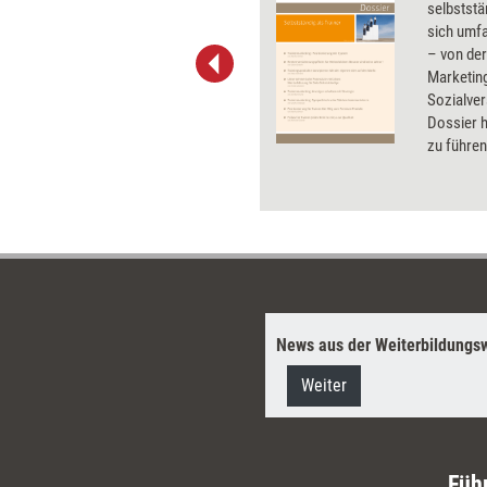
richtige Balance zwischen
selbstst
Selbstüberschätzung und
sich umf
Selbstzweifeln zu finden, ist
– von de
gar nicht so leicht – aber
Marketing
durchaus lohnenswert. Warum
Sozialve
das so ist und wie
Dossier h
Weiterbildungsprofis und
zu führen
Klientinnen und Klienten ins
behaupte
Gleichgewicht kommen, erklärt
Coach und Supervisor Horst
Lempart.
News aus der Weiterbildungsw
Weiter
Füh