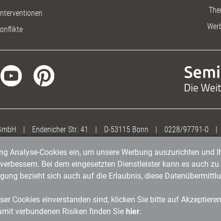
The
nterventionen
Wer
onflikte
 GmbH
|
Endenicher Str. 41
|
D-53115 Bonn
|
0228/97791-0
|
gung Analyse-Cookies ein, um unsere Werbung auszurichten und Ih
erbessern. Bei dem eingesetzten Dienstleister kann es auch zu 
igung bezieht sich auch auf die Erlaubnis, diese Datenübermit
er Cookies einverstanden sind, klicken Sie bitte auf Akzeptiere
amit verbundenen Risiken finden Sie
hier
.