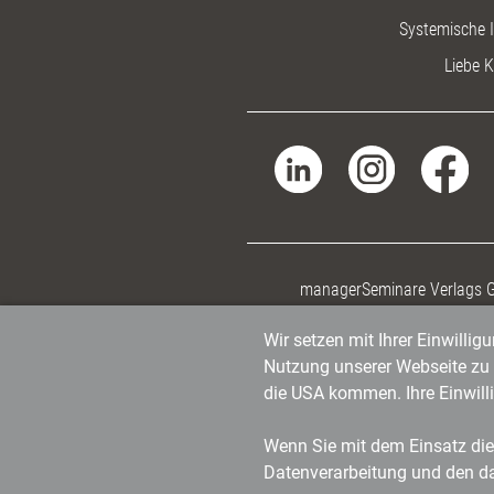
Systemische I
Liebe K
managerSeminare Verlags
Wir setzen mit Ihrer Einwilli
Nutzung unserer Webseite zu v
die USA kommen. Ihre Einwill
Wenn Sie mit dem Einsatz dies
Datenverarbeitung und den d