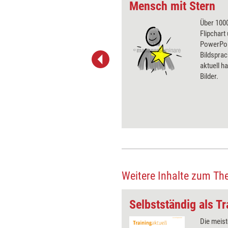
Mensch mit Stern
 wirkungsvolle Grafiken für
Über 1000
 und Pinnwand, für Handouts und
Flipchart
t-Charts erleichtern Ihre
PowerPoin
he. Als Mitglied von Training
Bildsprac
ben Sie Flatrate-Zugriff auf alle
aktuell ha
Bilder.
Weitere Inhalte zum Th
Bedeutung
Selbstständig als Tr
Bedeutsam zu sein, sprich: die
Die meist