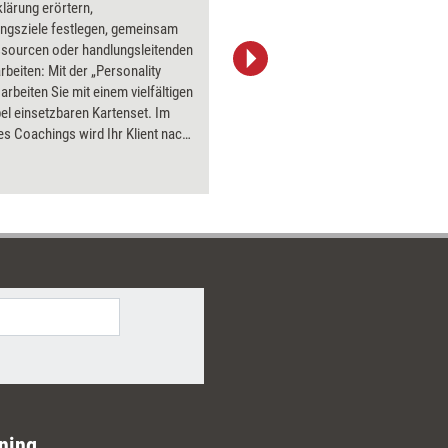
lärung erörtern,
ungsziele festlegen, gemeinsam
ssourcen oder handlungsleitenden
rbeiten: Mit der „Personality
jd-photodesign/Adobe Stock
arbeiten Sie mit einem vielfältigen
bel einsetzbaren Kartenset. Im
es Coachings wird Ihr Klient nach
die Karten bearbeiten und
lisieren. Sie können mit
zung des Sets Klientenanliegen
n, skalieren, Einzelkompetenzen
, Werte und Antreiber
en, Energielevel messen, Karriere-
nsentscheidungen unterstützen.
ngreiches Anleitungsbuch mit
en Abbildungen beschreibt 12
hafte Methoden und Möglichkeiten
it mit dem Werkzeug.
ning