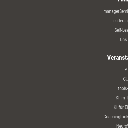
managerSemi
Leadersh
Self-Le
Das 
Veranst
P
CU
tools
KI im T
KI für E
Coachingtools
Neuro