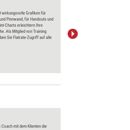
beflügeltes Herz
 wirkungsvolle Grafiken für
Über 1000
 und Pinnwand, für Handouts und
Flipchart
t-Charts erleichtern Ihre
PowerPoin
he. Als Mitglied von Training
Bildsprac
ben Sie Flatrate-Zugriff auf alle
aktuell ha
Bilder.
Die Bedeutung von 
s Coach mit dem Klienten die