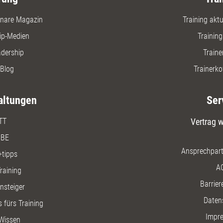
nare Magazin
Training aktue
ip-Medien
Trainin
adership
Traine
Blog
Trainerko
altungen
Ser
TT
Vertrag w
BE
Ansprechpart
+tipps
A
raining
Barriere
insteiger
Daten
 fürs Training
Impr
Wissen