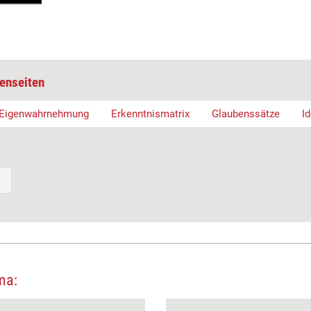
enseiten
Eigenwahrnehmung
Erkenntnismatrix
Glaubenssätze
Id
ma: