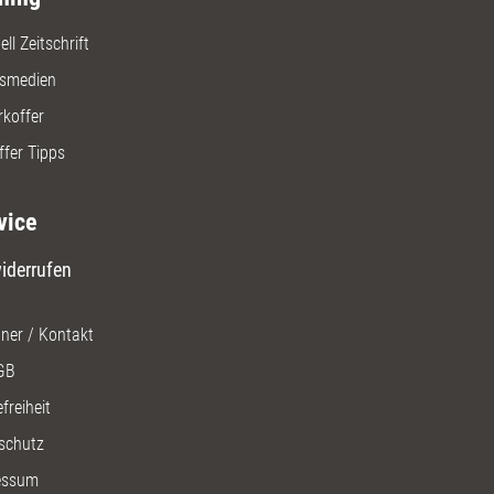
ll Zeitschrift
gsmedien
rkoffer
ffer Tipps
vice
iderrufen
ner / Kontakt
GB
freiheit
schutz
essum