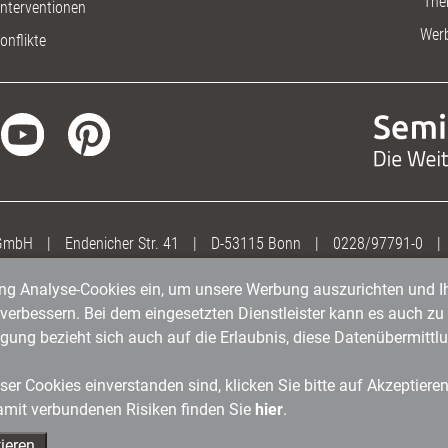
The
nterventionen
Wer
onflikte
 GmbH
|
Endenicher Str. 41
|
D-53115 Bonn
|
0228/97791-0
|
gung Analyse-Cookies ein, um unsere Werbung auszurichten und Ih
erbessern. Bei dem eingesetzten Dienstleister kann es auch zu 
igung bezieht sich auch auf die Erlaubnis, diese Datenübermit
er Cookies einverstanden sind, klicken Sie bitte auf Akzeptiere
amit verbundenen Risiken finden Sie
hier
.
ieren