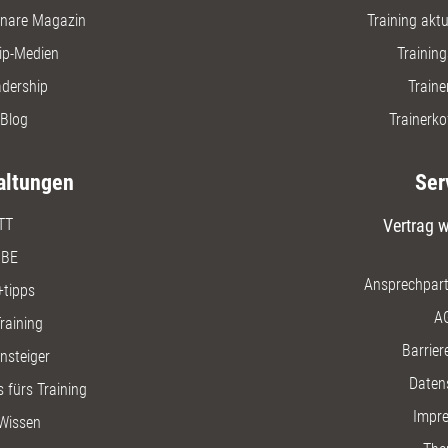
nare Magazin
Training aktue
ip-Medien
Trainin
adership
Traine
Blog
Trainerko
altungen
Ser
TT
Vertrag w
BE
Ansprechpart
+tipps
A
raining
Barriere
insteiger
Daten
 fürs Training
Impr
Wissen