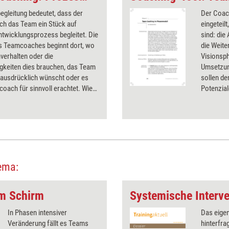
gleitung bedeutet, dass der
Der Coac
h das Team ein Stück auf
eingeteil
twicklungsprozess begleitet. Die
sind: die
es Teamcoaches beginnt dort, wo
die Weite
verhalten oder die
Visionsp
gkeiten dies brauchen, das Team
Umsetzun
 ausdrücklich wünscht oder es
sollen de
oach für sinnvoll erachtet. Wie
Potenzia
oach hier vorgeht, lesen Sie in
erkennen
itrag.
weitere V
ema:
m Schirm
Systemische Interve
In Phasen intensiver
Das eige
Veränderung fällt es Teams
hinterfra