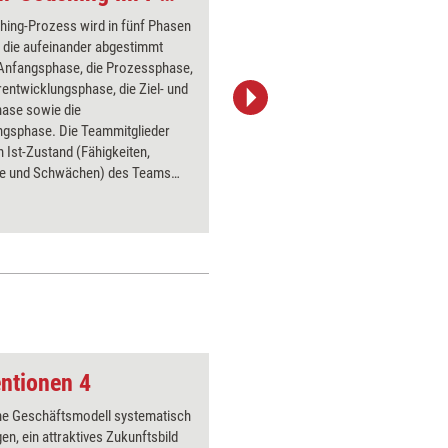
hing-Prozess wird in fünf Phasen
Anhand ei
t, die aufeinander abgestimmt
Konfliktv
 Anfangsphase, die Prozessphase,
Personen
rentwicklungsphase, die Ziel- und
Teamcoac
hase sowie die
hat, könn
gsphase. Die Teammitglieder
Vermittlu
n Ist-Zustand (Fähigkeiten,
nachvoll
le und Schwächen) des Teams
für eine 
, um dann gemeinsam das
erfahren 
orgehen zu planen.
ntionen 4
Gruppe2
ne Geschäftsmodell systematisch
Über 1000
gen, ein attraktives Zukunftsbild
Flipchart