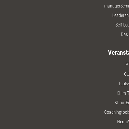
managerSemi
Leadersh
Self-Le
Das 
Veranst
P
CU
tools
KI im T
KI für E
Coachingtools
Neuro