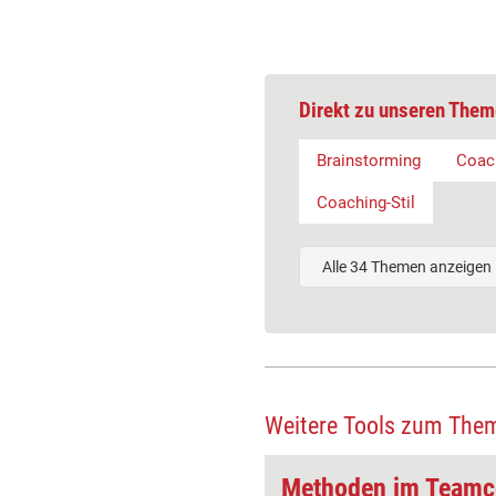
Direkt zu unseren Them
Brainstorming
Coac
Coaching-Stil
Alle 34 Themen anzeigen
Weitere Tools zum The
Methoden im Teamcoaching: Einzelcoaching im Teamcoaching-Prozess