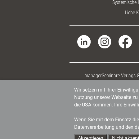
Systemische I
Liebe K
managerSeminare Verlags
Wir setzen mit Ihrer Einwilli
Nutzung unserer Webseite zu v
die USA kommen. Ihre Einwill
Wenn Sie mit dem Einsatz dies
Datenverarbeitung und den d
Akzeptieren
Nicht akzept