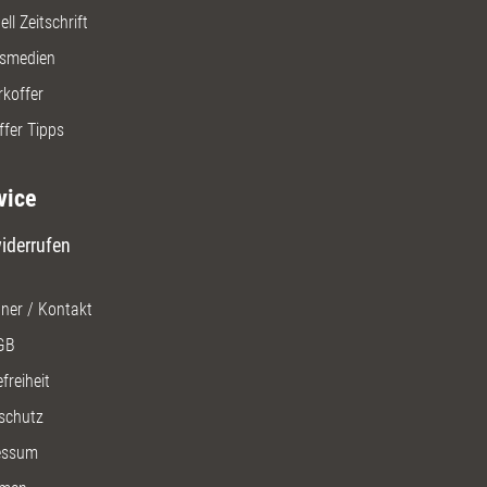
ll Zeitschrift
gsmedien
rkoffer
ffer Tipps
vice
iderrufen
ner / Kontakt
GB
freiheit
schutz
essum