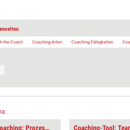
enseiten
h-the-Coach
Coaching-Arten
Coaching-Fähigkeiten
Coa
ma:
Methoden im Teamcoaching: Prozessbegleitung