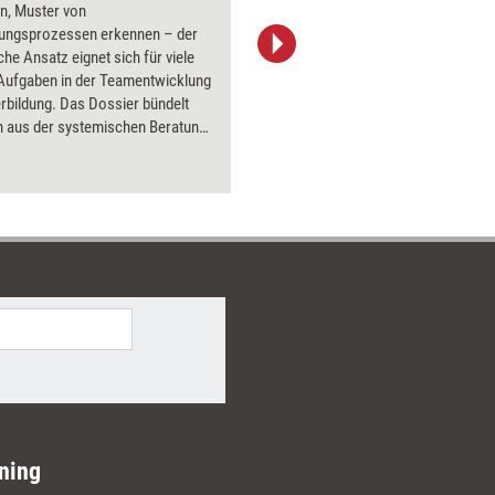
n, Muster von
PowerPoin
ungsprozessen erkennen – der
Bildsprac
he Ansatz eignet sich für viele
aktuell ha
 Aufgaben in der Teamentwicklung
Bilder.
rbildung. Das Dossier bündelt
 aus der systemischen Beratung
t, wie sie in der Praxis
et werden können.
ning