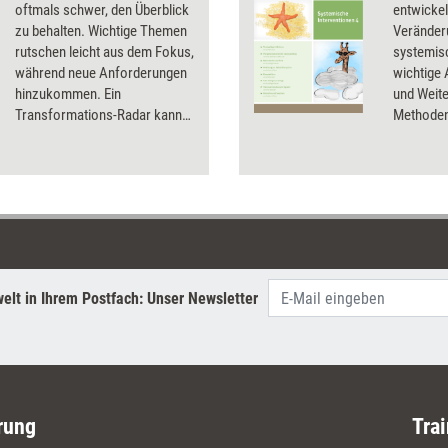
oftmals schwer, den Überblick
entwickel
zu behalten. Wichtige Themen
Veränder
rutschen leicht aus dem Fokus,
systemisc
während neue Anforderungen
wichtige
hinzukommen. Ein
und Weite
Transformations-Radar kann
Methoden
hier Orientierung geben und
und erklär
dabei helfen, Prioritäten klar zu
angewend
ordnen – sodass
Veränderungen gezielt
gesteuert werden können.
elt in Ihrem Postfach: Unser Newsletter
rung
Trai