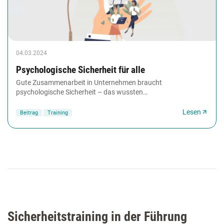
04.03.2024
Psychologische Sicherheit für alle
Gute Zusammenarbeit in Unternehmen braucht
psychologische Sicherheit – das wussten
Weiterbildungskoryphäen wie Edgar Schein und Warren
Bennis schon in...
Lesen
Beitrag
Training
Sicherheitstraining in der Führung