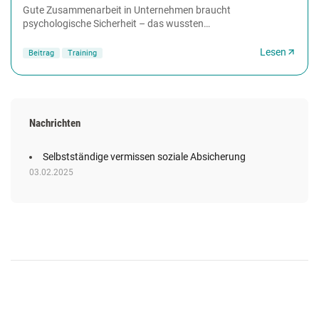
Gute Zusammenarbeit in Unternehmen braucht
psychologische Sicherheit – das wussten
Weiterbildungskoryphäen wie Edgar Schein und Warren
Bennis schon in...
Lesen
Beitrag
Training
Nachrichten
Selbstständige vermissen soziale Absicherung
03.02.2025