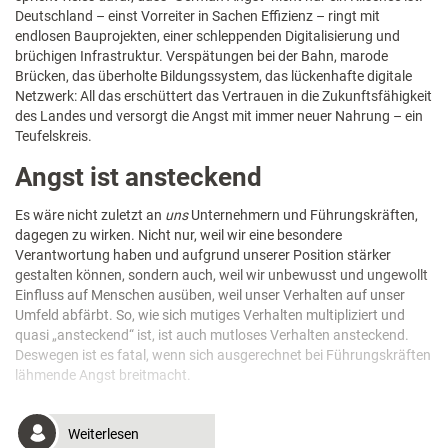
Deutschland – einst Vorreiter in Sachen Effizienz – ringt mit
endlosen Bauprojekten, einer schleppenden Digitalisierung und
brüchigen Infrastruktur. Verspätungen bei der Bahn, marode
Brücken, das überholte Bildungssystem, das lückenhafte digitale
Netzwerk: All das erschüttert das Vertrauen in die Zukunftsfähigkeit
des Landes und versorgt die Angst mit immer neuer Nahrung – ein
Teufelskreis.
Angst ist ansteckend
Es wäre nicht zuletzt an
uns
Unternehmern und Führungskräften,
dagegen zu wirken. Nicht nur, weil wir eine besondere
Verantwortung haben und aufgrund unserer Position stärker
gestalten können, sondern auch, weil wir unbewusst und ungewollt
Einfluss auf Menschen ausüben, weil unser Verhalten auf unser
Umfeld abfärbt. So, wie sich mutiges Verhalten multipliziert und
quasi „ansteckend“ ist, ist auch mutloses Verhalten ansteckend.
Deswegen ist es fatal, wenn sich ausgerechnet bei Führungskräften
lähmende Angst breitmacht.
Weiterlesen