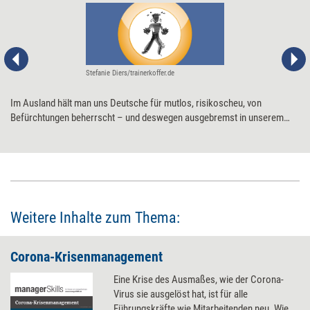
Stefanie Diers/trainerkoffer.de
Im Ausland hält man uns Deutsche für mutlos, risikoscheu, von
Befürchtungen beherrscht – und deswegen ausgebremst in unserem
Handeln. Die sprichwörtliche 'German Angst' ist nicht nur ein Vorurteil,
es gibt sie wirklich, meint der Unternehmer Jochen Blöcher. Er empfiehlt
fünf Wege, die helfen können, als Führungskraft beherzter zu handeln.
Weitere Inhalte zum Thema:
Corona-Krisenmanagement
Eine Krise des Ausmaßes, wie der Corona-
Virus sie ausgelöst hat, ist für alle
Führungskräfte wie Mitarbeitenden neu. Wie