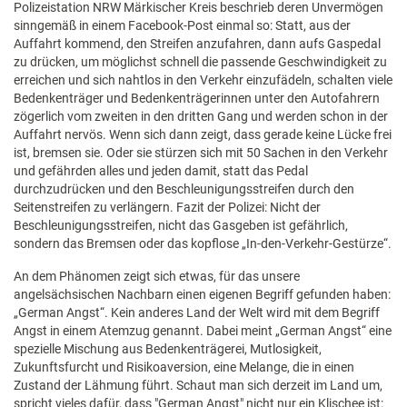
Polizeistation NRW Märkischer Kreis beschrieb deren Unvermögen
sinngemäß in einem Facebook-Post einmal so: Statt, aus der
Auffahrt kommend, den Streifen anzufahren, dann aufs Gaspedal
zu drücken, um möglichst schnell die passende Geschwindigkeit zu
erreichen und sich nahtlos in den Verkehr einzufädeln, schalten viele
Bedenkenträger und Bedenkenträgerinnen unter den Autofahrern
zögerlich vom zweiten in den dritten Gang und werden schon in der
Auffahrt nervös. Wenn sich dann zeigt, dass gerade keine Lücke frei
ist, bremsen sie. Oder sie stürzen sich mit 50 Sachen in den Verkehr
und gefährden alles und jeden damit, statt das Pedal
durchzudrücken und den Beschleunigungsstreifen durch den
Seitenstreifen zu verlängern. Fazit der Polizei: Nicht der
Beschleunigungsstreifen, nicht das Gasgeben ist gefährlich,
sondern das Bremsen oder das kopflose „In-den-Verkehr-Gestürze“.
An dem Phänomen zeigt sich etwas, für das unsere
angelsächsischen Nachbarn einen eigenen Begriff gefunden haben:
„German Angst“. Kein anderes Land der Welt wird mit dem Begriff
Angst in einem Atemzug genannt. Dabei meint „German Angst“ eine
spezielle Mischung aus Bedenkenträgerei, Mutlosigkeit,
Zukunftsfurcht und Risikoaversion, eine Melange, die in einen
Zustand der Lähmung führt. Schaut man sich derzeit im Land um,
spricht vieles dafür, dass "German Angst" nicht nur ein Klischee ist: