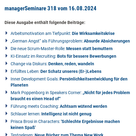
managerSeminare 318 vom 16.08.2024
Diese Ausgabe enthält folgende Beiträge:
Arbeitsmotivation am Tiefpunkt:
Die Wirksamkeitskrise
„German Angst“ als Führungsproblem:
Absurde Absicherungen
Die neue Scrum-Master-Rolle:
Messen statt bemuttern
KI-Einsatz im Recruiting:
Bots für bessere Bewerbungen
Change via Diskurs:
Denken, reden, wandeln
Erfülltes Leben:
Der Schatz unseres (Er-)Lebens
Inner Development Goals:
Persönlichkeitsentwicklung für den
Planeten
Mark Poppenborg in Speakers Corner:
„Nicht für jedes Problem
braucht es einen Head of“
Führung meets Coaching:
Achtsam wütend werden
Schlauer lernen:
Intelligenz ist nicht genug
Prisca Brosi in Characters:
'Schlechte Ergebnisse machen
keinen Spaß'
Testgelesen:
Neue Bücher zum Thema New Work