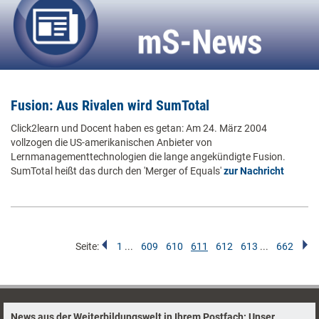
Fusion: Aus Rivalen wird SumTotal
Click2learn und Docent haben es getan: Am 24. März 2004
vollzogen die US-amerikanischen Anbieter von
Lernmanagementtechnologien die lange angekündigte Fusion.
SumTotal heißt das durch den 'Merger of Equals'
zur Nachricht
Seite:
1
...
609
610
611
612
613
...
662
News aus der Weiterbildungswelt in Ihrem Postfach: Unser