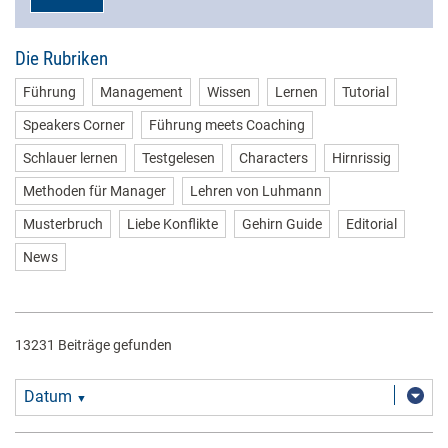
Die Rubriken
Führung
Management
Wissen
Lernen
Tutorial
Speakers Corner
Führung meets Coaching
Schlauer lernen
Testgelesen
Characters
Hirnrissig
Methoden für Manager
Lehren von Luhmann
Musterbruch
Liebe Konflikte
Gehirn Guide
Editorial
News
13231 Beiträge gefunden
Datum
▼